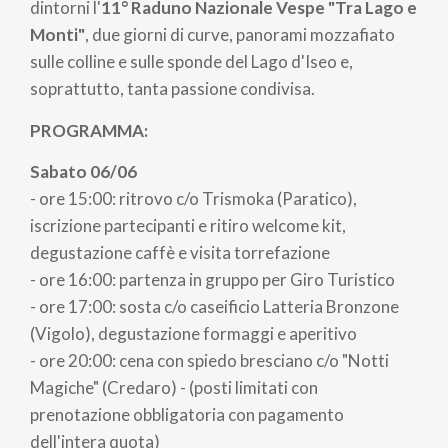
pane
dintorni l'
11° Raduno Nazionale Vespe "Tra Lago e
Monti"
, due giorni di curve, panorami mozzafiato
sulle colline e sulle sponde del Lago d'Iseo e,
soprattutto, tanta passione condivisa.
PROGRAMMA:
Sabato 06/06
- ore 15:00: ritrovo c/o Trismoka (Paratico),
iscrizione partecipanti e ritiro welcome kit,
degustazione caffè e visita torrefazione
- ore 16:00: partenza in gruppo per Giro Turistico
- ore 17:00: sosta c/o caseificio Latteria Bronzone
(Vigolo), degustazione formaggi e aperitivo
- ore 20:00: cena con spiedo bresciano c/o "Notti
Magiche" (Credaro) - (posti limitati con
prenotazione obbligatoria con pagamento
dell'intera quota)