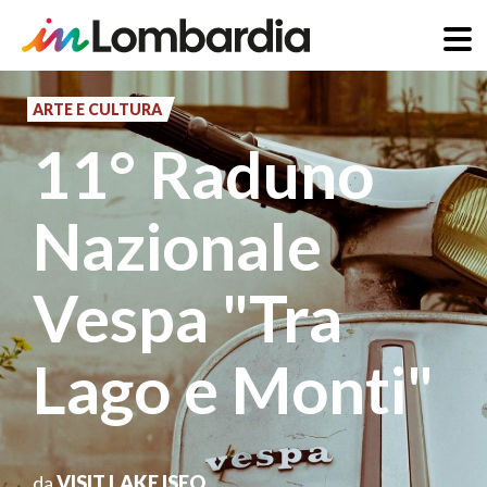
Salta
al
ARTE E CULTURA
contenuto
11° Raduno
principale
Nazionale
Vespa "Tra
Lago e Monti"
da
VISIT LAKE ISEO