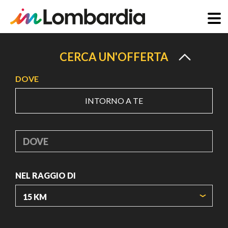
Salta
al
CERCA UN'OFFERTA
contenuto
DOVE
principale
INTORNO A TE
DOVE
NEL RAGGIO DI
ORIGIN COORDINATES