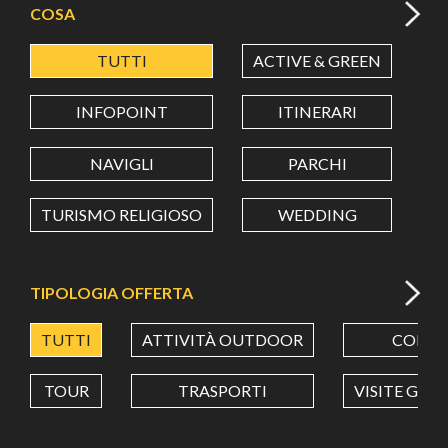
COSA
TUTTI
ACTIVE & GREEN
A
LATITUDINE
INFOPOINT
ITINERARI
LONGITUDINE
NAVIGLI
PARCHI
TURISMO RELIGIOSO
WEDDING
Value in decimal degrees. Use dot (.) as decimal separator.
TIPOLOGIA OFFERTA
TUTTI
ATTIVITÀ OUTDOOR
CORSI
TOUR
TRASPORTI
VISITE GUI