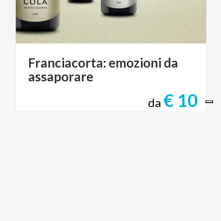
Franciacorta:
emozioni
da
assaporare
€ 10
da
da
AZIENDA AGRICOLA COLA BATTISTA
ACTIVE & GREEN