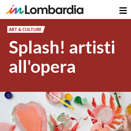
Skip
to
ART & CULTURE
main
Splash! artisti
content
all'opera