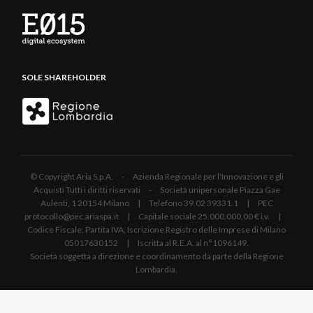
SOLE SHAREHOLDER
© Copyright Aria S.p.A. - Azienda Regionale per l'Innovazione e gli
Acquisti Tutti i diritti riservati - Società unipersonale Piazza Gae
Aulenti, 1 20154 Milano | Telefono 39.02 39331.1 | PEC
protocollo@pec.ariaspa.it | Capitale sociale 25.000.000,00 € i.v. |
Codice Fiscale, Partita IVA, Iscrizione Registro delle Imprese di Milano
05017630152 | Iscritta al R.E.A. al n°1096149.
Società soggetta a direzione e coordinamento da parte della Regione
Lombardia.