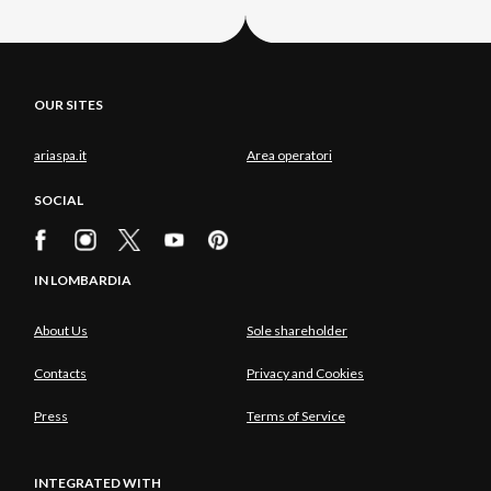
OUR SITES
ariaspa.it
Area operatori
SOCIAL
IN LOMBARDIA
About Us
Sole shareholder
Contacts
Privacy and Cookies
Press
Terms of Service
INTEGRATED WITH