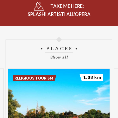
TAKE ME HERE:
SPLASH! ARTISTI ALL'OPERA
PLACES
Show all
1.08 km
RELIGIOUS TOURISM