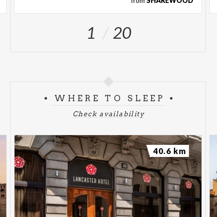
from
SHAREWOOD
1
20
WHERE TO SLEEP
Check availability
40.6 km