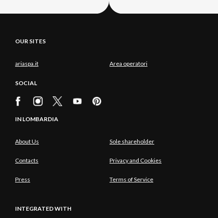
OUR SITES
ariaspa.it
Area operatori
SOCIAL
IN LOMBARDIA
About Us
Sole shareholder
Contacts
Privacy and Cookies
Press
Terms of Service
INTEGRATED WITH