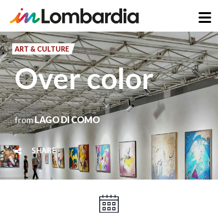
Skip
to
ART & CULTURE
main
Over color
content
from
LAGO DI COMO
SHARE