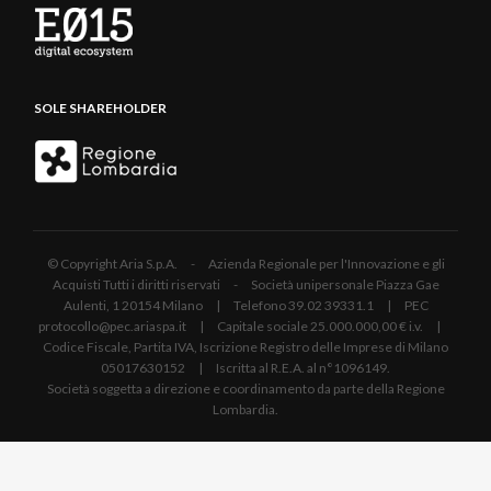
SOLE SHAREHOLDER
© Copyright Aria S.p.A. - Azienda Regionale per l'Innovazione e gli
Acquisti Tutti i diritti riservati - Società unipersonale Piazza Gae
Aulenti, 1 20154 Milano | Telefono 39.02 39331.1 | PEC
protocollo@pec.ariaspa.it | Capitale sociale 25.000.000,00 € i.v. |
Codice Fiscale, Partita IVA, Iscrizione Registro delle Imprese di Milano
05017630152 | Iscritta al R.E.A. al n°1096149.
Società soggetta a direzione e coordinamento da parte della Regione
Lombardia.