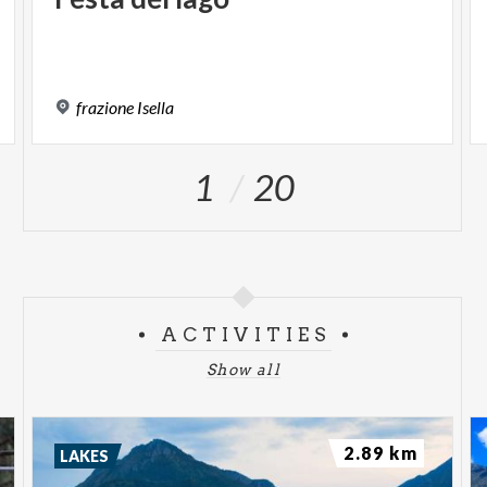
frazione
Isella
1
20
ACTIVITIES
Show all
2.89 km
LAKES