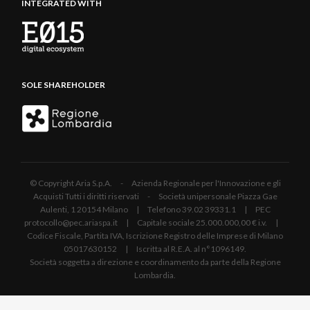
INTEGRATED WITH
SOLE SHAREHOLDER
© Copyright Aria S.p.A. - Azienda Regionale per l'Innovazione e gli
Acquisti Tutti i diritti riservati - Società unipersonale Piazza Gae
Aulenti, 1 20154 Milano | Telefono 39.02 39331.1 | PEC
protocollo@pec.ariaspa.it | Capitale sociale 25.000.000,00 € i.v. |
Codice Fiscale, Partita IVA, Iscrizione Registro delle Imprese di Milano
05017630152 | Iscritta al R.E.A. al n°1096149.
Società soggetta a direzione e coordinamento da parte della Regione
Lombardia.