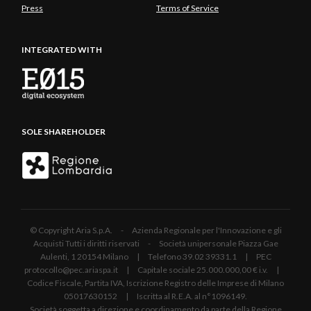
Press
Terms of Service
INTEGRATED WITH
SOLE SHAREHOLDER
© Copyright Aria S.p.A. - Azienda Regionale per l'Innovazione e gli
Acquisti Tutti i diritti riservati - Società unipersonale Piazza Gae
Aulenti, 1 20154 Milano | Telefono 39.02 39331.1 | PEC
protocollo@pec.ariaspa.it | Capitale sociale 25.000.000,00 € i.v. |
Codice Fiscale, Partita IVA, Iscrizione Registro delle Imprese di Milano
05017630152 | Iscritta al R.E.A. al n°1096149.
Società soggetta a direzione e coordinamento da parte della Regione