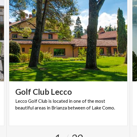
Golf
Club
Lecco
Lecco
Golf
Club
is
located
in
one
of
the
most
beautiful
areas
in
Brianza
between
of
Lake
Como.