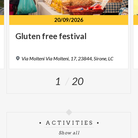
20/09/2026
Gluten
free
festival
Via
Molteni
Via
Molteni,
17,
23844,
Sirone,
LC
1
20
ACTIVITIES
Show all