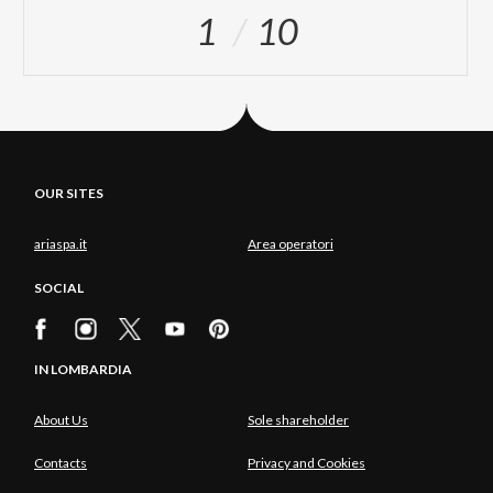
1
10
OUR SITES
ariaspa.it
Area operatori
SOCIAL
IN LOMBARDIA
About Us
Sole shareholder
Contacts
Privacy and Cookies