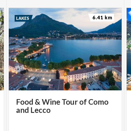
6.41 km
LAKES
Food
&
Wine
Tour
of
Como
and
Lecco