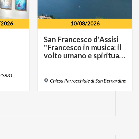
/2026
10/08/2026
San Francesco d'Assisi
"Francesco in musica: il
volto umano e spirituale del Medioevo"
 23831,
Chiesa
Parrocchiale
di
San
Bernardino