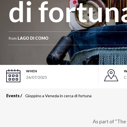
di fortun
from
LAGO DI COMO
WHEN
W
26/07/2025
C
Events
Gioppino a Venezia in cerca di fortuna
Breadcrumb
As part of "The 