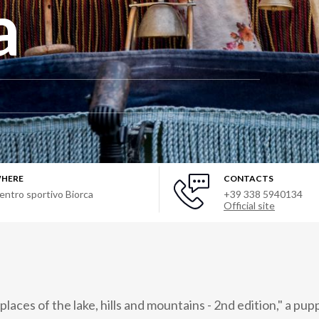
a
HERE
CONTACTS
entro sportivo Biorca
+39 338 5940134
Official site
places of the lake, hills and mountains - 2nd edition," a pu