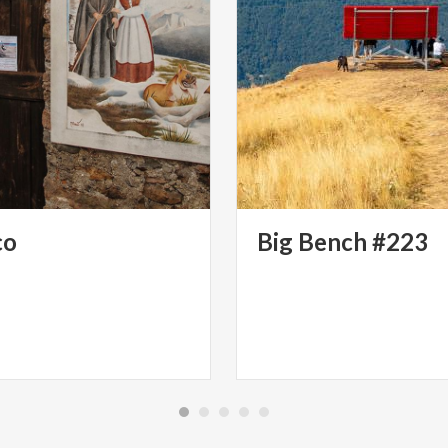
co
Big
Bench
#223