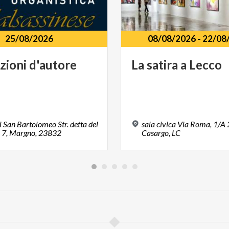
25/08/2026
08/08/2026
-
22/08
zioni
d'autore
La
satira
a
Lecco
i San Bartolomeo Str. detta del
sala civica Via Roma, 1/A
, 7, Margno, 23832
Casargo, LC