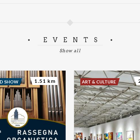
EVENTS
Show all
1.51 km
ND SHOW
ART & CULTURE