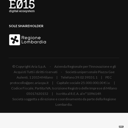
SOLE SHAREHOLDER
© Copyright Aria S.p.A. - Azienda Regionale per l'Innovazione e gli
Acquisti Tutti i diritti riservati - Società unipersonale Piazza Gae
Aulenti, 1 20154 Milano | Telefono 39.02 39331.1 | PEC
protocollo@pec.ariaspa.it | Capitale sociale 25.000.000,00 € i.v. |
Codice Fiscale, Partita IVA, Iscrizione Registro delle Imprese di Milano
05017630152 | Iscritta al R.E.A. al n°1096149.
Società soggetta a direzione e coordinamento da parte della Regione
Lombardia.