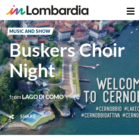
Skip
to
MUSIC AND SHOW
main
Buskers Choir
content
Night
from
LAGO DI COMO
SHARE