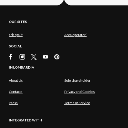
OUR SITES
ariaspa.it
Area operatori
SOCIAL
IN LOMBARDIA
About Us
Sole shareholder
Contacts
Privacy and Cookies
Press
Terms of Service
INTEGRATED WITH