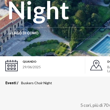
Night
da
LAGO DI COMO
QUANDO
D
29/06/2025
B
L
Eventi
Buskers Choir Night
Briciole
di
5 cori, più di 7
pane