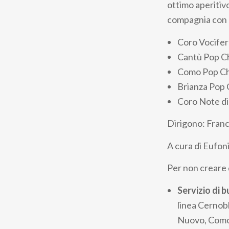
ottimo aperitivo
compagnia con a
Coro Vocife
Cantù Pop Ch
Como Pop Ch
Brianza Pop 
Coro Note di
Dirigono: Franc
A cura di Eufo
Per non creare d
Servizio di 
linea Cernob
Nuovo, Como 