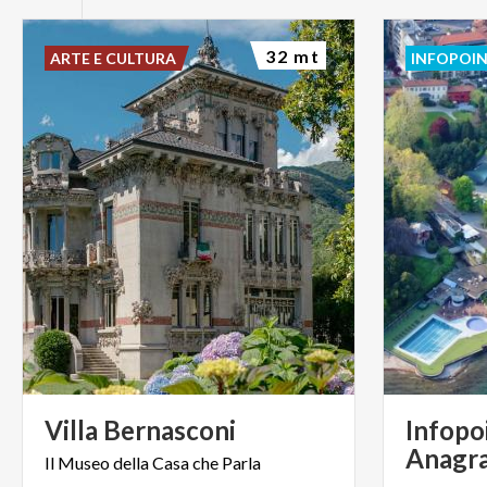
32 mt
ARTE E CULTURA
INFOPOI
Villa
Bernasconi
Infopo
Anagr
Il
Museo
della
Casa
che
Parla