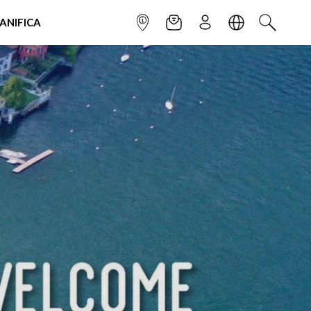
IANIFICA
INFOPOINT
NEWSLETTER
ISCRIVITI
LINGUA
CERCA