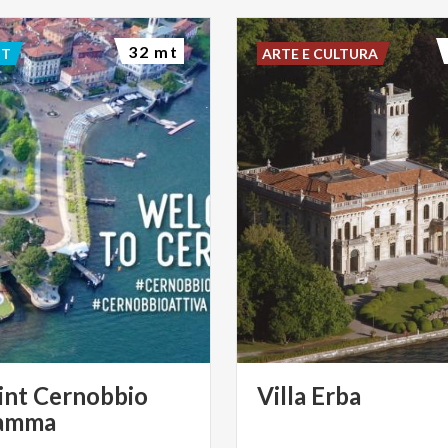
32 mt
NT
ARTE E CULTURA
int Cernobbio
Villa
Erba
amma