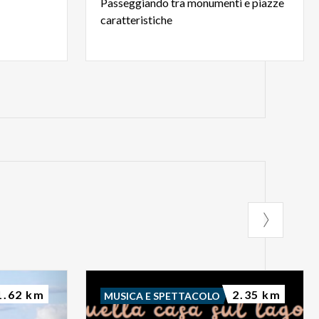
Passeggiando
tra
monumenti
e
piazze
caratteristiche
1.62 km
2.35 km
MUSICA E SPETTACOLO