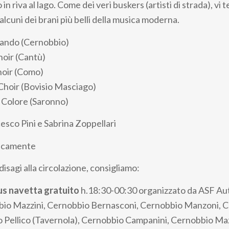
 in riva al lago. Come dei veri buskers (artisti di strada), vi
lcuni dei brani più belli della musica moderna.
rando (Cernobbio)
oir (Cantù)
oir (Como)
Choir (Bovisio Masciago)
 Colore (Saronno)
esco Pini e Sabrina Zoppellari
nicamente
isagi alla circolazione, consigliamo:
bus navetta gratuito
h.18:30-00:30 organizzato da ASF Aut
bio Mazzini, Cernobbio Bernasconi, Cernobbio Manzoni, 
Pellico (Tavernola), Cernobbio Campanini, Cernobbio Maz