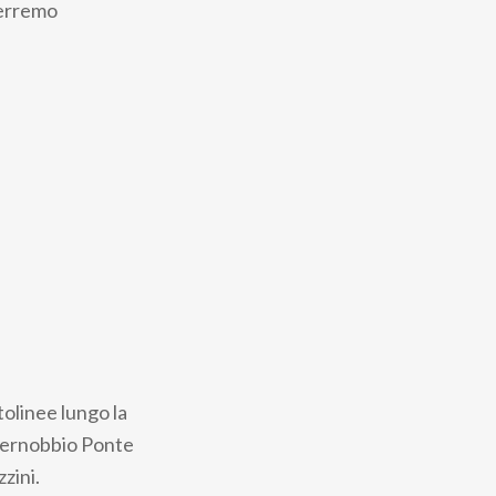
 terremo
olinee lungo la
Cernobbio Ponte
zini.