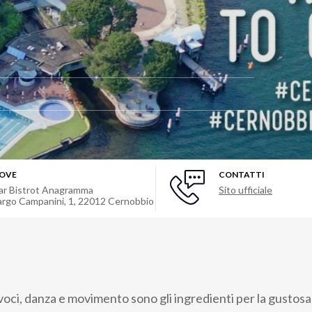
OVE
CONTATTI
ar Bistrot Anagramma
Sito ufficiale
argo Campanini, 1
,
22012
Cernobbio
0 voci, danza e movimento sono gli ingredienti per la gustosa