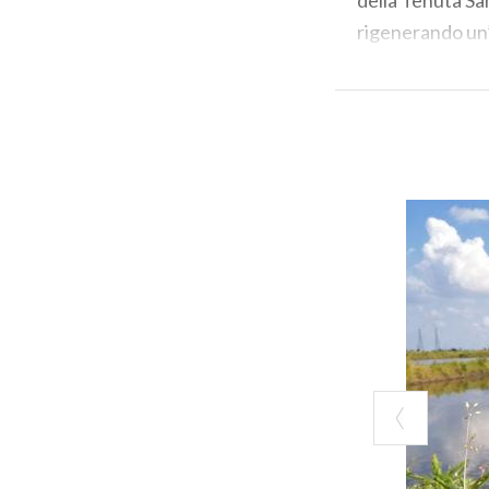
rigenerando un’
tracce archeo
casa di caccia 
nel libro
“Quello 
Ma le
risaie al
difficile fermar
qualche raro ta
scoprire angoli 
naturalistica
.
Non sono tutte 
Testo a cu
GITEC