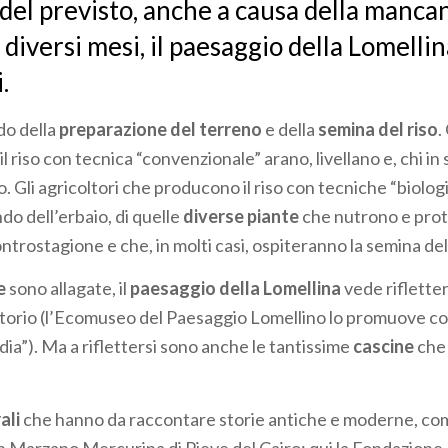
 del previsto, anche a causa della manca
diversi mesi, il paesaggio della Lomellina
.
do della
preparazione del terreno
e della
semina del riso
.
l riso con tecnica “convenzionale” arano, livellano e, chi i
. Gli agricoltori che producono il riso con tecniche “biolog
o dell’erbaio, di quelle
diverse piante
che nutrono e prot
ntrostagione e che, in molti casi, ospiteranno la semina del
ie
sono allagate, il
paesaggio della Lomellina
vede rifletter
rritorio (l’Ecomuseo del Paesaggio Lomellino lo promuove co
ia”). Ma a riflettersi sono anche le tantissime
cascine
che 
ali
che hanno da raccontare storie antiche e moderne, co
n Marzano Mercurina di Pieve del Cairo: qui la Fondazione