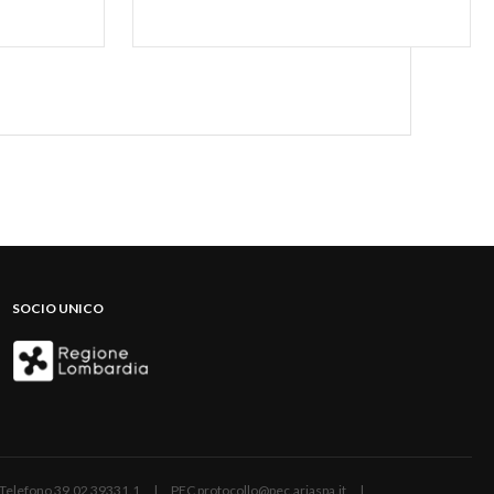
SOCIO UNICO
ano | Telefono 39.02 39331.1 | PEC protocollo@pec.ariaspa.it |