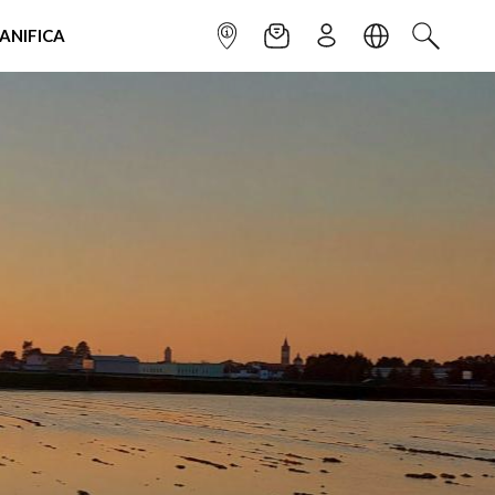
IANIFICA
INFOPOINT
NEWSLETTER
ISCRIVITI
LINGUA
CERCA