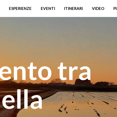
ESPERIENZE
EVENTI
ITINERARI
VIDEO
P
ento tra
della