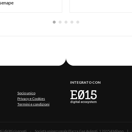
 senape
INTEGRATO CON
Socio unico
Privacy e Cookies
Termini e condizioni
 Tutti i diritti riservati - Società unipersonale Piazza Gae Aulenti, 1 20154 Mil