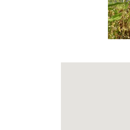
Se questo 
sue varie p