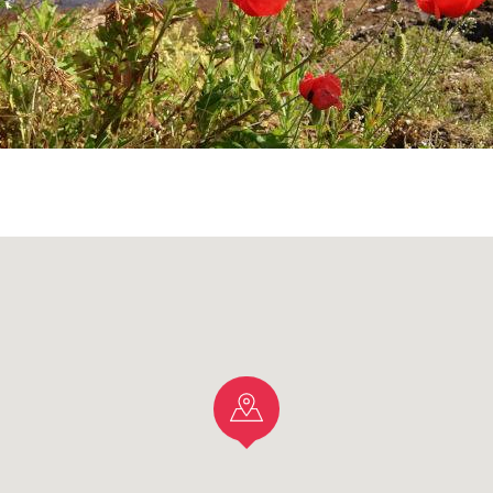
racconto ti è piaciuto,
CLICCA QUI
per s
roposte d'itinerario.