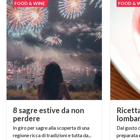
FOOD & WINE
FOOD & 
8 sagre estive da non
Ricett
perdere
lomba
In giro per sagre alla scoperta di una
Dal gusto 
regione ricca di tradizioni e tutta da...
preparata 