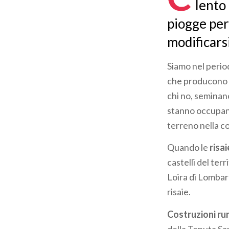
lento
piogge per 
modificarsi
Siamo nel perio
che producono i
chi no, seminano
stanno occupand
terreno nella co
Quando le
risa
castelli del te
Loira di Lombard
risaie.
Costruzioni rur
della Tenuta Sa