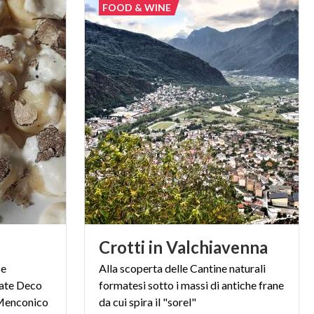
FOOD & WINE
Crotti
in
Valchiavenna
se
Alla scoperta delle Cantine naturali
tate Deco
formatesi sotto i massi di antiche frane
i Menconico
da cui spira il "sorel"