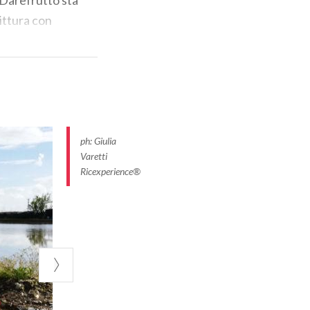
ittura con
rzaia e una
nesi raccontati
ellina
. Non sarà
ani… e anche
ph: Giulia
, si possono
Varetti
ella
fotografia
Ricexperience®
onfGuide-