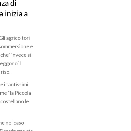
nza di
 inizia a
 Gli agricoltori
n sommersione e
iche” invece si
eggono il
 riso.
e i tantissimi
me “la Piccola
costellano le
me nel caso
 Darefrutto sta