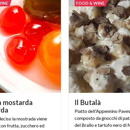
WINE
FOOD & WINE
a mostarda
Il
Butalà
rda
Piatto dell'Appennino Pave
composto da gnocchi di pa
deciso la mostrada viene
del Brallo e tartufo nero d
con frutta, zucchero ed