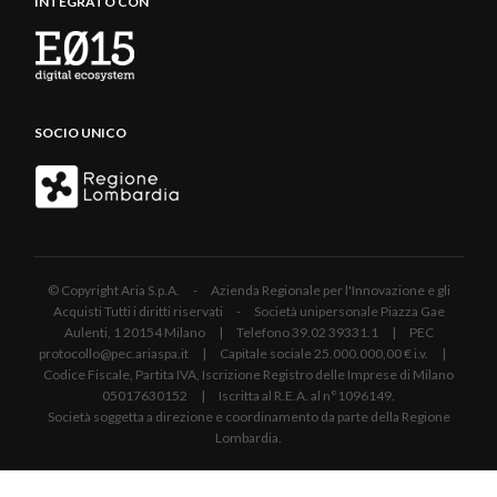
INTEGRATO CON
SOCIO UNICO
© Copyright Aria S.p.A. - Azienda Regionale per l'Innovazione e gli
Acquisti Tutti i diritti riservati - Società unipersonale Piazza Gae
Aulenti, 1 20154 Milano | Telefono 39.02 39331.1 | PEC
protocollo@pec.ariaspa.it | Capitale sociale 25.000.000,00 € i.v. |
Codice Fiscale, Partita IVA, Iscrizione Registro delle Imprese di Milano
05017630152 | Iscritta al R.E.A. al n°1096149.
Società soggetta a direzione e coordinamento da parte della Regione
Lombardia.