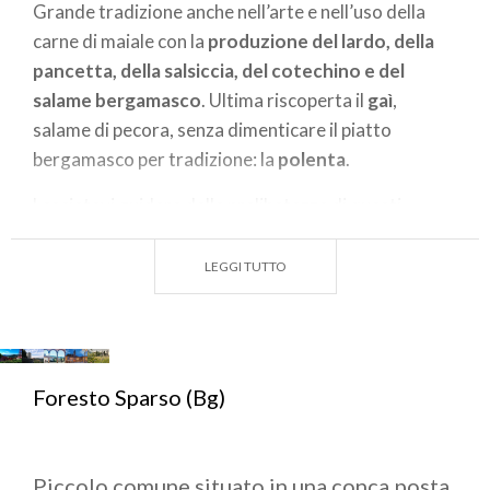
Grande tradizione anche nell’arte e nell’uso della
carne di maiale con la
produzione del lardo, della
pancetta, della salsiccia, del cotechino e del
salame bergamasco
. Ultima riscoperta il
gaì
,
salame di pecora, senza dimenticare il piatto
bergamasco per tradizione: la
polenta
.
Lasciatevi guidare dalla prelibatezza di questi
sapori, seguite il vostro istinto, ed immergetevi
completamente nell’affascinante atmosfera di
LEGGI TUTTO
questa terra.
Foresto Sparso (Bg)
Piccolo comune situato in una conca posta