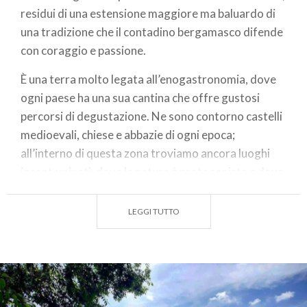
residui di una estensione maggiore ma baluardo di
una tradizione che il contadino bergamasco difende
con coraggio e passione.
È una terra molto legata all’enogastronomia, dove
ogni paese ha una sua cantina che offre gustosi
percorsi di degustazione. Ne sono contorno castelli
medioevali, chiese e abbazie di ogni epoca;
all’interno di questa zona troviamo ancora luoghi
incontaminati, dove la natura è protagonista e dove
l’appassionato può immergersi per riscoprire
sensazioni recondite.
LEGGI TUTTO