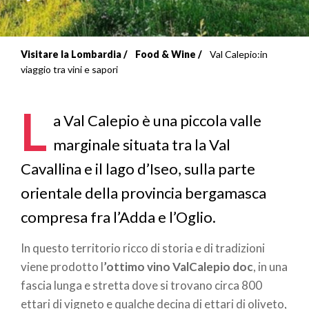
Visitare la Lombardia
Food & Wine
Val Calepio:in
Briciole
viaggio tra vini e sapori
di
L
pane
a Val Calepio è una piccola valle
marginale situata tra la Val
Cavallina e il lago d’Iseo, sulla parte
orientale della provincia bergamasca
compresa fra l’Adda e l’Oglio.
In questo territorio ricco di storia e di tradizioni
viene prodotto l
’ottimo vino
ValCalepio doc
, in una
fascia lunga e stretta dove si trovano circa 800
ettari di vigneto e qualche decina di ettari di oliveto,