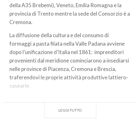
della A35 Brebemi), Veneto, Emilia Romagna e la
provincia di Trento mentre la sede del Consorzio è a
Cremona.
La diffusione della cultura e del consumo di
formaggi a pasta filata nella Valle Padana avviene
dopo l’unificazione d’Italia nel 1861: imprenditori
provenienti dal meridione cominciarono a insediarsi
nelle province di Piacenza, Cremona e Brescia,
traferendovi le proprie attività produttive lattiero-
casearie.
La denominazione "Provolone" compare per la prima
volta in letteratura nel 1871, nel "Vocabolario di
LEGGI TUTTO
agricoltura di Canevazzi-Mancini" (Cappelli,
1871). Per "Provolone" si intende dunque una
provola di grandi dimensioni. Un formaggio del