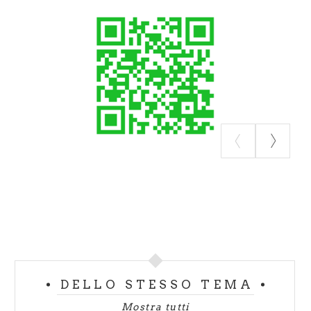
tutto originale, distinguibile rispetto alle altre paste
filate diffuse nel meridione d'Italia in quanto di
grandi dimensioni, capace di stagionare a lungo,
senza asciugarsi eccessivamente e senza diventare
quindi formaggio da grattugia. La denominazione di
origine "Valpadana" invece si affianca alla
dizione "Provolone" nel 1993 (D.P.C.M. 09-04-
1993), a coronamento di una tradizione secolare
che ha determinato le caratteristiche per le quali
il formaggio è conosciuto ed apprezzato.
Ad oggi il Provolone Valpadana DOP è il formaggio
con la più grande varietà di forme e pesi grazie alla
plasticità della sua pasta. Nel disciplinare di
produzione sono indicate le forme tipiche (a salame,
a melone, tronco-conica, a pera) che possono essere
DELLO STESSO TEMA
prodotte in diversi pesi, fino anche a superare i 100
Mostra tutti