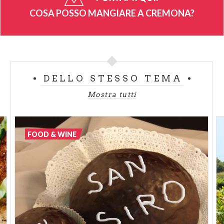
vaniglia, salame da pentola, salsiccia, verzini... gli
COSA POSSO MANGIARE A CREMONA?
insaccati tradizionali cremonesi non possono mai
mancare in tavola. L’accompagnamento ideale è con
i sottoli, meglio se serviti in tazza.
✔ IL TORRONE. E’ tra i simboli del Natale in tutta
DELLO STESSO TEMA
Italia (e non solo): la paternità cremonese della
Mostra tutti
ricetta è accertata già da fonti storiche del
Cinquecento, che testimoniano come la Comunità di
Cremona inviò del torrone come dono natalizio alle
FOOD & WINE
autorità spagnole del governo di Milano. Secondo la
leggenda questo dolce fu servito per la prima volta
durante il banchetto nuziale di Bianca Maria Visconti
e Francesco Sforza, nel 1441: per l’occasione i
pasticcieri gli avevano dato la forma del Torrazzo, il
campanile della cattedrale.