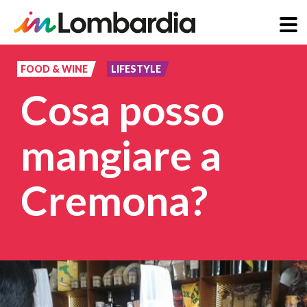
Salta
al
FOOD & WINE
LIFESTYLE
contenuto
Cosa posso
principale
mangiare a
Cremona?