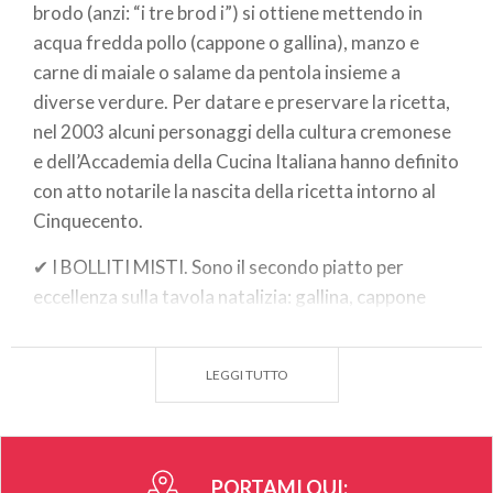
brodo (anzi: “i tre brod i”) si ottiene mettendo in
acqua fredda pollo (cappone o gallina), manzo e
carne di maiale o salame da pentola insieme a
diverse verdure. Per datare e preservare la ricetta,
nel 2003 alcuni personaggi della cultura cremonese
e dell’Accademia della Cucina Italiana hanno definito
con atto notarile la nascita della ricetta intorno al
Cinquecento.
✔ I BOLLITI MISTI. Sono il secondo piatto per
eccellenza sulla tavola natalizia: gallina, cappone
ripieno, manzo, salame da pentola, cotechino, lingua
di vitello, testina... Il gran bollito è una sinfonia di
LEGGI TUTTO
gusto da accompagnare con la MOSTARDA
CREMONESE ( rigorosamente di frutta intera) e con
diverse salsine a base di verdure.
PORTAMI QUI:
✔ GLI INSACCATI. Salame all’aglio, cotechino alla