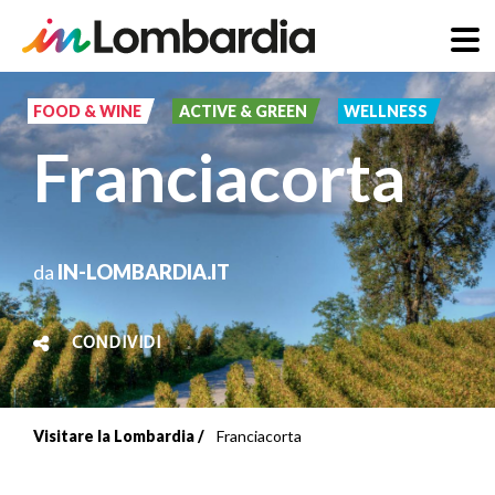
Salta
al
FOOD & WINE
ACTIVE & GREEN
WELLNESS
contenuto
Franciacorta
principale
da
IN-LOMBARDIA.IT
CONDIVIDI
Visitare la Lombardia
Franciacorta
Briciole