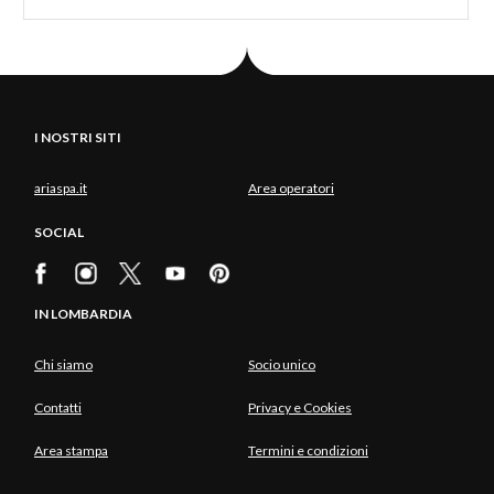
suggerimenti e troverete molte altre proposte per
visitare la Lombardia.
I NOSTRI SITI
ariaspa.it
Area operatori
SOCIAL
IN LOMBARDIA
Chi siamo
Socio unico
Contatti
Privacy e Cookies
Area stampa
Termini e condizioni