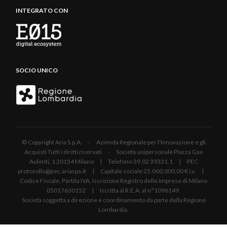
INTEGRATO CON
SOCIO UNICO
© Copyright Aria S.p.A. - Azienda Regionale per l'Innovazione e gli
Acquisti Tutti i diritti riservati - Società unipersonale Piazza Gae
Aulenti, 1 20154 Milano | Telefono 39.02 39331.1 | PEC
protocollo@pec.ariaspa.it | Capitale sociale 25.000.000,00 € i.v. |
Codice Fiscale, Partita IVA, Iscrizione Registro delle Imprese di Milano
05017630152 | Iscritta al R.E.A. al n°1096149.
Società soggetta a direzione e coordinamento da parte della Regione
Lombardia.