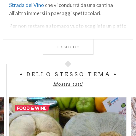
Strada del Vino
che vi condurrà da una cantina
all'altra immersi in paesaggi spettacolari.
Per non restare a stomaco vuoto scegliete un piatto
locale, come la polenta e misultin, tipico pesce di
lacustre che si abbina perfettamente col
LEGGI TUTTO
Franciacorta.
Questa zona può soddisfare i desideri non solo degli
appassionati di
enogastronomia
, ma di tutta la
DELLO STESSO TEMA
famiglia.
Mostra tutti
Lungo il tragitto dedicate qualche sosta anche alle
bellezze storiche e culturali che vi faranno entrare
FOOD & WINE
nell'atmosfera dei luoghi.
Da lontano vedrete decine di
fortezze medievali
e
potreste prevedere una tappa all'Abbazia