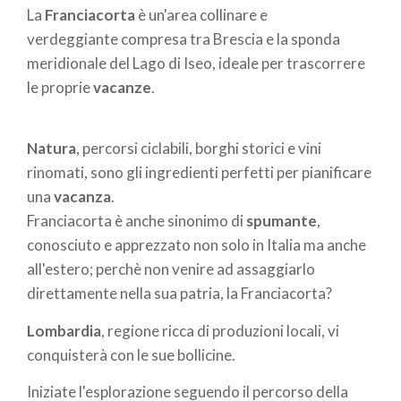
di
La
Franciacorta
è un'area collinare e
pane
verdeggiante compresa tra Brescia e la sponda
meridionale del Lago di Iseo, ideale per trascorrere
le proprie
vacanze
.
Natura
, percorsi ciclabili, borghi storici e vini
rinomati, sono gli ingredienti perfetti per pianificare
una
vacanza
.
Franciacorta è anche sinonimo di
spumante
,
conosciuto e apprezzato non solo in Italia ma anche
all'estero; perchè non venire ad assaggiarlo
direttamente nella sua patria, la Franciacorta?
Lombardia
, regione ricca di produzioni locali, vi
conquisterà con le sue bollicine.
Iniziate l'esplorazione seguendo il percorso della