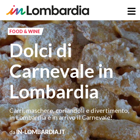
Salta
al
FOOD & WINE
contenuto
Dolci di
principale
Carnevale in
Lombardia
Carri, maschere, coriandoli e divertimento,
in Lombardia è in arrivo il Carnevale!
da
IN-LOMBARDIA.IT