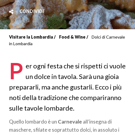
CONDIVIDI
Visitare la Lombardia
Food & Wine
Dolci di Carnevale
Briciole
in Lombardia
di
P
pane
er ogni festa che si rispetti ci vuole
un dolce in tavola. Sarà una gioia
prepararli, ma anche gustarli. Ecco i più
noti della tradizione che compariranno
sulle tavole lombarde.
Quello lombardo è un
Carnevale
all’insegna di
maschere, sfilate e soprattutto dolci, in assoluto i