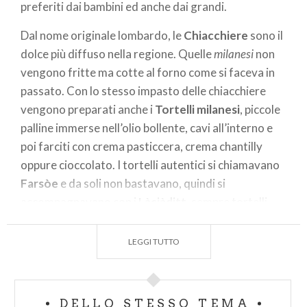
preferiti dai bambini ed anche dai grandi.
Dal nome originale lombardo, le
Chiacchiere
sono il
dolce più diffuso nella regione. Quelle
milanesi
non
vengono fritte ma cotte al forno come si faceva in
passato. Con lo stesso impasto delle chiacchiere
vengono preparati anche i
Tortelli milanesi
, piccole
palline immerse nell’olio bollente, cavi all’interno e
poi farciti con crema pasticcera, crema chantilly
oppure cioccolato. I tortelli autentici si chiamavano
Farsòe
e da soli non bastavano, quindi si
accompagnavano con i
Làciàditt
, sempre tortelli
fritti ma con l’aggiunta di mela a cubetti
nell’impasto.
LEGGI TUTTO
Sono conosciute in tutta Italia e a
Bergamo;
sono
dette
Gale
, le frittelle chiamate così perché prima di
DELLO STESSO TEMA
essere fritte, le strisce di pasta vengono annodate.