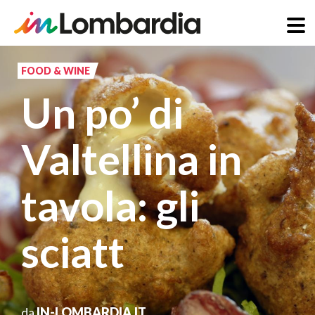
Salta
al
FOOD & WINE
contenuto
Un po’ di
principale
Valtellina in
tavola: gli
sciatt
da
IN-LOMBARDIA.IT