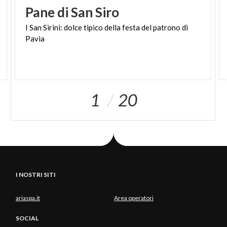
Pane
di
San
Siro
I
San
Sirini:
dolce
tipico
della
festa
del
patrono
di
Pavia
1
20
I NOSTRI SITI
ariaspa.it
Area operatori
SOCIAL