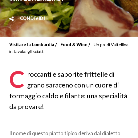
CONDIVIDI
Visitare la Lombardia
Food & Wine
Un po’ di Valtellina
Briciole
in tavola: gli sciatt
di
C
pane
roccanti e saporite frittelle di
grano saraceno con un cuore di
formaggio caldo e filante: una specialità
da provare!
Il nome di questo piatto tipico deriva dal dialetto