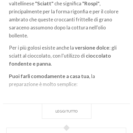
valtellinese
"Sciatt"
che significa
"Rospi"
,
principalmente per la forma rigonfia e per il colore
ambrato che queste croccanti frittelle di grano
saraceno assumono dopo la cottura nell'olio
bollente.
Per i più golosi esiste anche la
versione dolce
: gli
sciatt al cioccolato, con l'utilizzo di
cioccolato
fondente e panna
.
Puoi farli comodamente a casa tua
, la
preparazione è molto semplice:
Impasta 200 gr di farina di grano saraceno e
200 gr farina bianca con 30 cl di birra, un pizzico
LEGGI TUTTO
di bicarbonato e un goccio di grappa fino ad
ottenere una pastella morbida.
Falla riposare in frigo per un paio d’ore, intanto