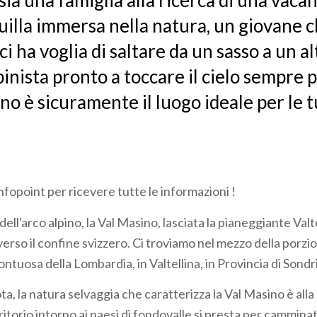
sia una famiglia alla ricerca di una vaca
uilla immersa nella natura, un giovane 
ci ha voglia di saltare da un sasso a un al
inista pronto a toccare il cielo sempre pi
no è sicuramente il luogo ideale per le 
 infopoint per ricevere tutte le informazioni !
dell'arco alpino, la Val Masino, lasciata la pianeggiante Valte
erso il confine svizzero. Ci troviamo nel mezzo della porzi
tuosa della Lombardia, in Valtellina, in Provincia di Sondr
ta, la natura selvaggia che caratterizza la Val Masino è alla
erritorio intorno ai paesi di fondovalle si presta per cammin