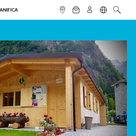
IANIFICA
INFOPOINT
NEWSLETTER
ISCRIVITI
LINGUA
CERCA