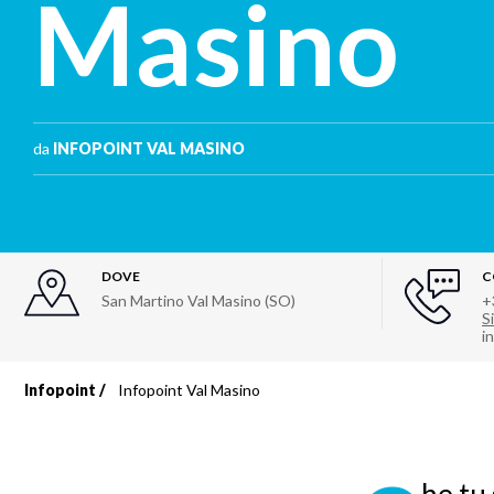
Masino
da
INFOPOINT VAL MASINO
DOVE
C
San Martino Val Masino (SO)
+
Si
i
Infopoint
Infopoint Val Masino
Briciole
di