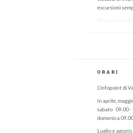
escursioni semp
Oppure lasciatev
questi monti; in 
2000 e i 3000 me
blu, percorrend
www. valmasino
info@valmasino
ORARI
tel. + 334 39997
L'infopoint di V
In aprile, magg
sabato 09.00 -
domenica 09.00
Luglio e agosto 