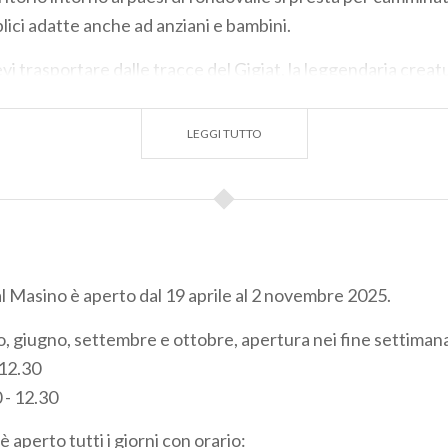
lici adatte anche ad anziani e bambini.
i trasportare dalle tracce del Gigiat, la leggendaria creat
camminate "a fil di cielo" in un susseguirsi di passi e valli, a
tri, attraverso scenari maestuosi, al cospetto delle cime sl
LEGGI TUTTO
o il Sentiero Roma.
.info
.info
08 (dalle ore 9 alle 12)
al Masino è aperto dal 19 aprile al 2 novembre 2025.
io, giugno, settembre e ottobre, apertura nei fine settimana
 12.30
 - 12.30
è aperto tutti i giorni con orario: