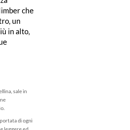
nza
climber che
tro, un
ù in alto,
tue
llina, sale in
one
io.
 portata di ogni
ate leggere ed