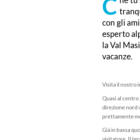
C
he tu 
pane
tranq
con gli ami
esperto alp
la Val Masi
vacanze.
Visita il nostro
Quasi al centro 
direzione nord v
prettamente mon
Già in bassa quo
visitatore. Il t