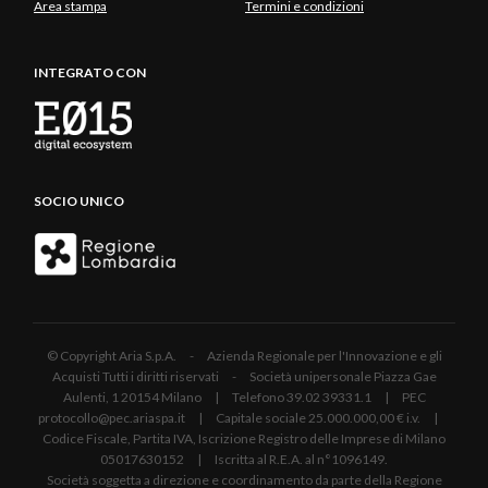
Area stampa
Termini e condizioni
INTEGRATO CON
SOCIO UNICO
© Copyright Aria S.p.A. - Azienda Regionale per l'Innovazione e gli
Acquisti Tutti i diritti riservati - Società unipersonale Piazza Gae
Aulenti, 1 20154 Milano | Telefono 39.02 39331.1 | PEC
protocollo@pec.ariaspa.it | Capitale sociale 25.000.000,00 € i.v. |
Codice Fiscale, Partita IVA, Iscrizione Registro delle Imprese di Milano
05017630152 | Iscritta al R.E.A. al n°1096149.
Società soggetta a direzione e coordinamento da parte della Regione