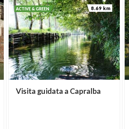
8.69 km
ACTIVE & GREEN
Visita
guidata
a
Capralba