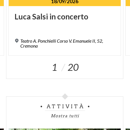
18/09/2026
Luca
Salsi
in
concerto
Teatro A. Ponchielli Corso V. Emanuele II, 52,
1
Cremona
1
20
ATTIVITÀ
Mostra tutti