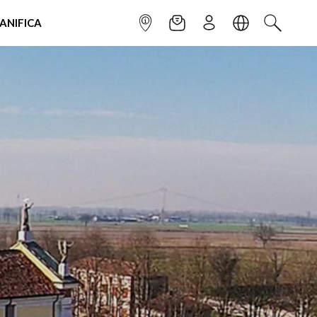
IANIFICA
INFOPOINT
NEWSLETTER
ISCRIVITI
LINGUA
CERCA