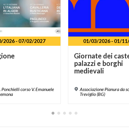
0/2026
-
07/02/2027
01/03/2026
-
01/11
gione
Giornate dei caste
palazzi e borghi
medievali
. Ponchielli corso V. Emanuele
Associazione Pianura da s
Cremona
Treviglio (BG)