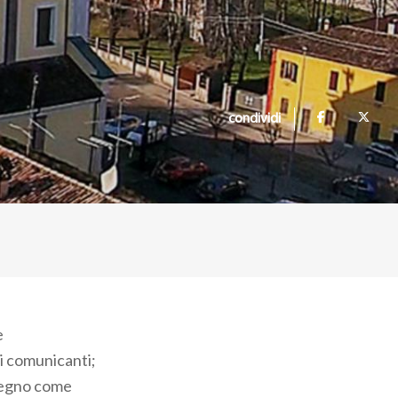
condividi
e
ti comunicanti;
l legno come