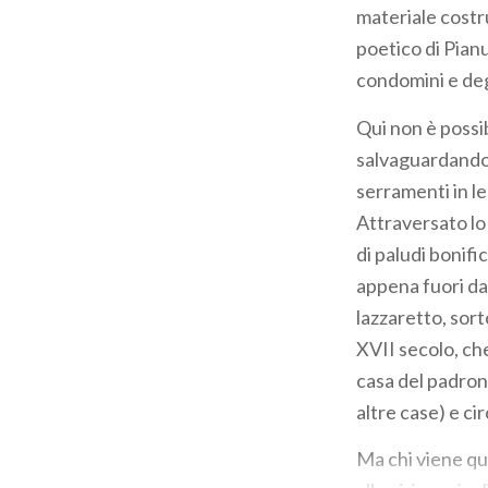
materiale costr
poetico di Pian
condomini e deg
Qui non è possib
salvaguardandone
serramenti in le
Attraversato lo 
di paludi bonific
appena fuori dal
lazzaretto, sort
XVII secolo, ch
casa del padrone:
altre case) e c
Ma chi viene qui