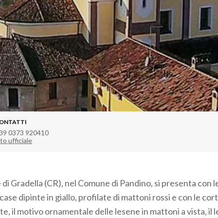
ONTATTI
39 0373 920410
to ufficiale
e di Gradella (CR), nel Comune di Pandino, si presenta con l
case dipinte in giallo, profilate di mattoni rossi e con le cor
ate, il motivo ornamentale delle lesene in mattoni a vista, i