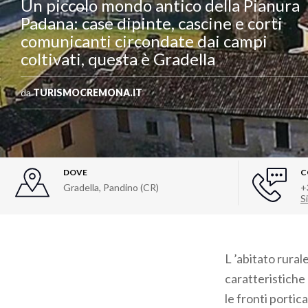
Un piccolo mondo antico della Pianura
Padana: case dipinte, cascine e corti
comunicanti circondate dai campi
coltivati, questa è Gradella
da
TURISMOCREMONA.IT
DOVE
C
Gradella, Pandino (CR)
+
Si
L ’abitato rural
caratteristiche 
le fronti portic