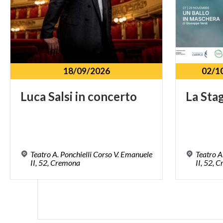
18/09/2026
02/1
Luca
Salsi
in
concerto
La
Sta
Teatro A. Ponchielli Corso V. Emanuele
Teatro A
II, 52, Cremona
II, 52, 