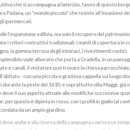
uttivo che si accompagna al laterizio, fanno di questo bor
ura Padana, un “mondo piccolo” che resiste all’invasione de
li ipermercati.
ile l’espansione edilizia, ma solo il recupero del patrimonio
 i criteri costruttivi tradizionali: i manti di copertura in co
gno, la gamma terrosa degli intonaci, i rivestimenti rustici.
splendido viale alberato che porta a Gradella, in un paesagg
ate e canali, il visitatore può trovare la chiesa parrocchiale, 
l’abitato - con una piccola e graziosa cappella sul luogo dov
o durante la peste del 1630, e soprattutto villa Maggi, già 
e deve il suo aspetto attuale alle modifiche successive qua
 per questo è dipinta in rosso, con i profili in giallo (al cont
ircondata da un ampio giardino.
 deve andare alla ricerca della campagna com’era un tempo, 