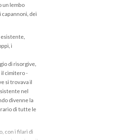
go un lembo
i capannoni, dei
 esistente,
ppi, i
io di risorgive,
il cimitero -
e si trovava il
esistente nel
ndo divenne la
rario di tutte le
con i filari di