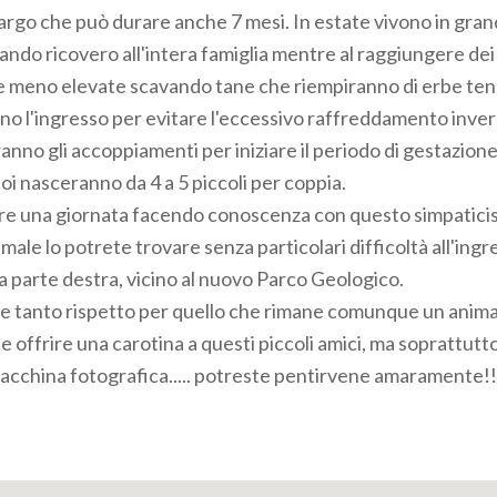
etargo che può durare anche 7 mesi. In estate vivono in gra
ando ricovero all'intera famiglia mentre al raggiungere dei
 meno elevate scavando tane che riempiranno di erbe tener
nno l'ingresso per evitare l'eccessivo raffreddamento inve
ieranno gli accoppiamenti per iniziare il periodo di gestazion
oi nasceranno da 4 a 5 piccoli per coppia.
re una giornata facendo conoscenza con questo simpatici
male lo potrete trovare senza particolari difficoltà all'ingr
la parte destra, vicino al nuovo Parco Geologico.
 tanto rispetto per quello che rimane comunque un animal
e offrire una carotina a questi piccoli amici, ma soprattutto
macchina fotografica..... potreste pentirvene amaramente!!