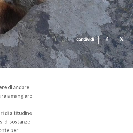
condividi
bere di andare
tura a mangiare
i di altitudine
si di sostanze
ronte per