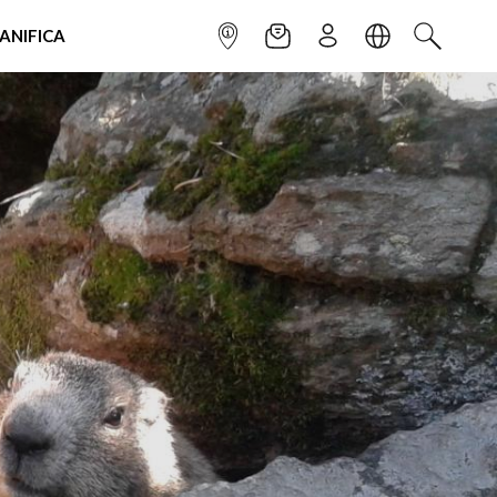
IANIFICA
INFOPOINT
NEWSLETTER
ISCRIVITI
LINGUA
CERCA