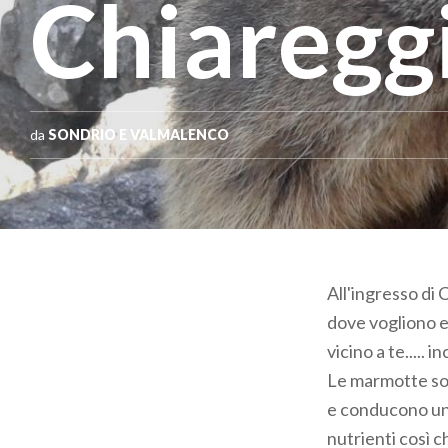
Chiaregg
da
SONDRIO E VALMALENCO
All'ingresso di 
dove vogliono e
vicino a te..... i
Le marmotte sono
e conducono una 
nutrienti così 