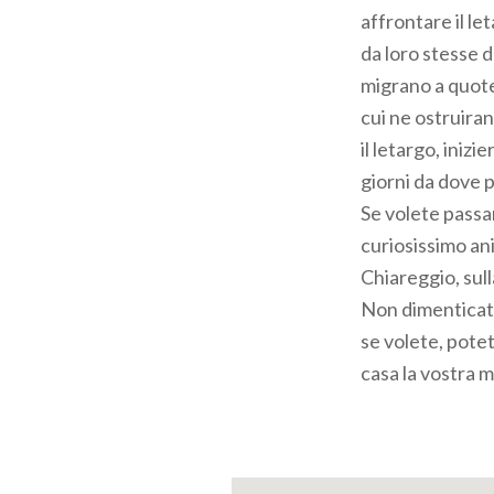
affrontare il l
da loro stesse d
migrano a quote
cui ne ostruira
il letargo, iniz
giorni da dove p
Se volete passa
curiosissimo ani
Chiareggio, sul
Non dimenticate
se volete, potet
casa la vostra 