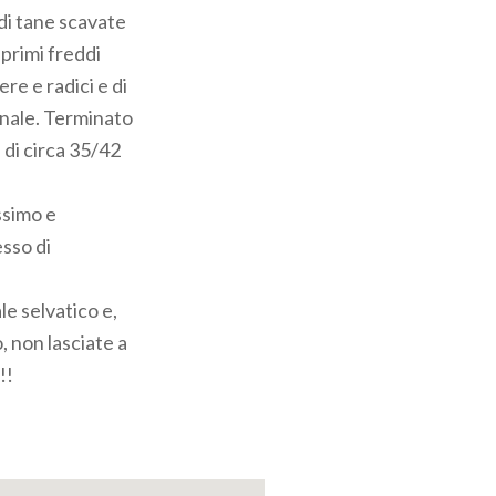
ndi tane scavate
 primi freddi
e e radici e di
rnale. Terminato
e di circa 35/42
ssimo e
esso di
e selvatico e,
, non lasciate a
!!