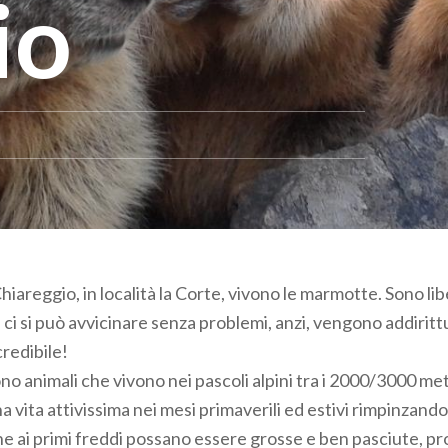
io
Chiareggio, in località la Corte, vivono le marmotte. Sono li
 ci si può avvicinare senza problemi, anzi, vengono addirit
ncredibile!
 animali che vivono nei pascoli alpini tra i 2000/3000 metr
vita attivissima nei mesi primaverili ed estivi rimpinzando
che ai primi freddi possano essere grosse e ben pasciute, p