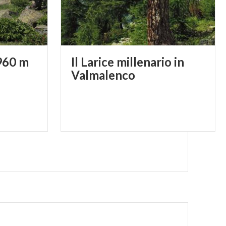
960
m
Il Larice millenario in
Valmalenco