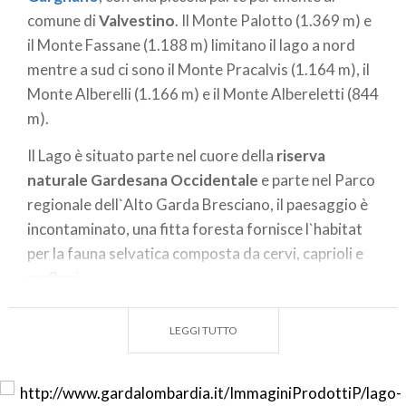
comune di
Valvestino
. Il Monte Palotto (1.369 m) e
il Monte Fassane (1.188 m) limitano il lago a nord
mentre a sud ci sono il Monte Pracalvis (1.164 m), il
Monte Alberelli (1.166 m) e il Monte Albereletti (844
m).
Il Lago è situato parte nel cuore della
riserva
naturale Gardesana Occidentale
e parte nel Parco
regionale dell`Alto Garda Bresciano, il paesaggio è
incontaminato, una fitta foresta fornisce l`habitat
per la fauna selvatica composta da cervi, caprioli e
mufloni.
Nella
Valle di Vesta
, raggiungibile solo a piedi o in
LEGGI TUTTO
barca, vi è la presenza di alcune grotte e fino agli
anni `50 del secolo scorso il legname copioso ivi
presente era sfruttato dai carbonai della Val