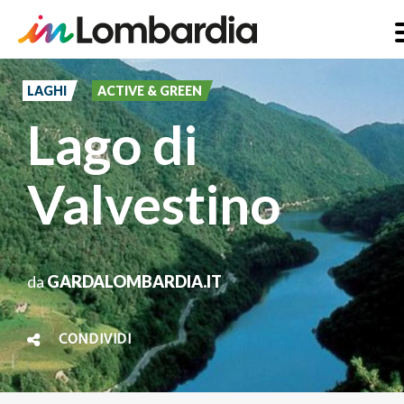
Salta
al
LAGHI
ACTIVE & GREEN
contenuto
Lago di
principale
Valvestino
da
GARDALOMBARDIA.IT
CONDIVIDI