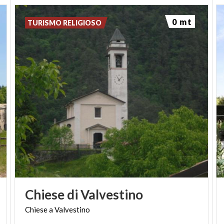
La potenza della centrale di pompaggio è di
137
0 mt
TURISMO RELIGIOSO
megawatt
, la produzione media annua è di 80 GWh
che corrisponde al consumo medio di energia di
circa 30.000 abitazioni.
-
PH: GARDALOMBARDIA.COM
Chiese
di
Valvestino
Chiese
a
Valvestino