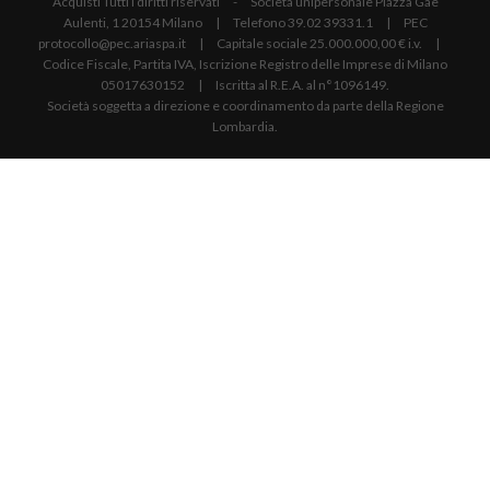
Acquisti Tutti i diritti riservati - Società unipersonale Piazza Gae
Aulenti, 1 20154 Milano | Telefono 39.02 39331.1 | PEC
protocollo@pec.ariaspa.it | Capitale sociale 25.000.000,00 € i.v. |
Codice Fiscale, Partita IVA, Iscrizione Registro delle Imprese di Milano
05017630152 | Iscritta al R.E.A. al n°1096149.
Società soggetta a direzione e coordinamento da parte della Regione
Lombardia.