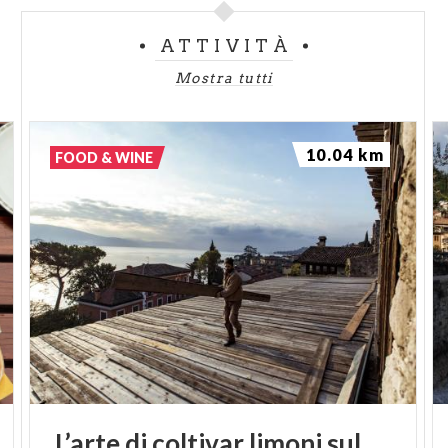
ATTIVITÀ
Mostra tutti
10.04 km
FOOD & WINE
L’arte
di
coltivar
limoni
sul