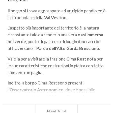
Il borgo si trova aggrappato ad un ripido pendio ed è
il più popolare della
Val Vestino
.
L’aspetto più importante del territorio è la natura
circostante tale da renderlo una vera
oasi immersa
nel verde
, punto di partenza di lunghi itinerari che
attraversano il
Parco dell’Alto Garda Bresciano
.
Vale la pena visitare la frazione
Cima Rest
nota per
le sue caratteristiche costruzioni in pietra con tetto
spiovente in paglia.
Inoltre, a borgo Cima Rest sono presenti
l’
Osservatorio Astronomico
, dove è possibile
osservare le stelle, ed il
Museo Etnografico
, un
percorso attraverso i fienili per conoscere gli
strumenti del lavoro agricolo, artigianale e caseario.
LEGGI TUTTO