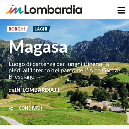
Salta
al
BORGHI
LAGHI
contenuto
Magasa
principale
Luogo di partenza per lunghi itinerari a
piedi all'interno del parco dell' Alto Garda
Bresciano
da
IN-LOMBARDIA.IT
CONDIVIDI