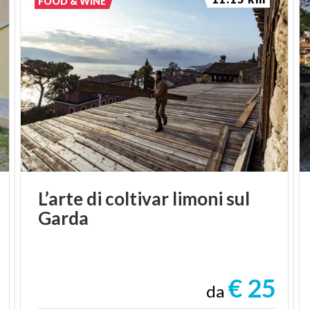
FOOD & WINE
L’arte
di
coltivar
limoni
sul
Garda
€ 25
da