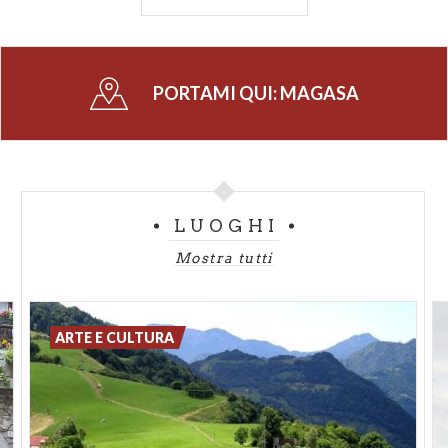
Tra i prodotti tipici spicca il
formaggio di Tombea
che prende il nome dell’omonimo monte su cui è
abbarbicato il borgo di Magasa ed è prodotto negli
PORTAMI QUI:
MAGASA
alpeggi del comune.
-
IMMAGINE COPERTINA DI IG: @PAOLETTABIFF
LUOGHI
Mostra tutti
ARTE E CULTURA