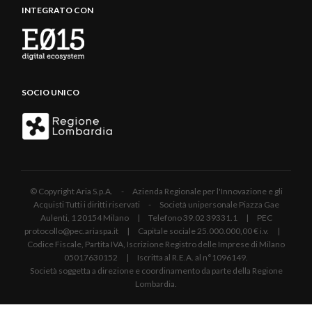
INTEGRATO CON
SOCIO UNICO
© Copyright Aria S.p.A. - Azienda Regionale per l'Innovazione e gli
Acquisti Tutti i diritti riservati - Società unipersonale Piazza Gae
Aulenti, 1 20154 Milano | Telefono 39.02 39331.1 | PEC
protocollo@pec.ariaspa.it | Capitale sociale 25.000.000,00 € i.v. |
Codice Fiscale, Partita IVA, Iscrizione Registro delle Imprese di Milano
05017630152 | Iscritta al R.E.A. al n°1096149.
Società soggetta a direzione e coordinamento da parte della Regione
Lombardia.