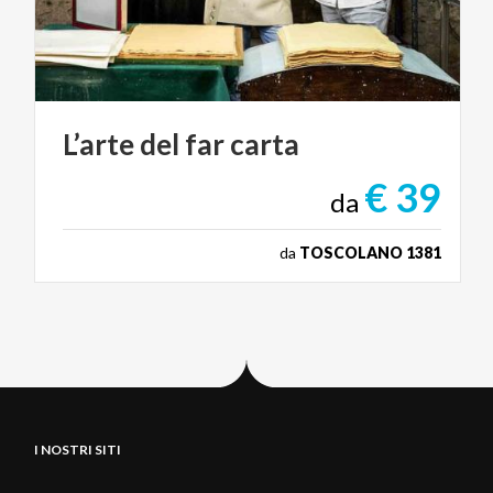
L’arte
del
far
carta
€ 39
da
da
TOSCOLANO 1381
I NOSTRI SITI