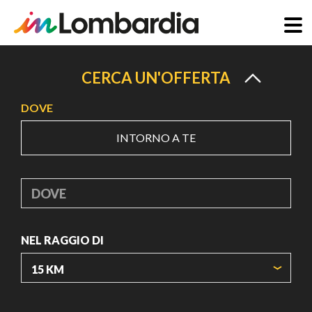
Salta
al
CERCA UN'OFFERTA
contenuto
DOVE
principale
INTORNO A TE
DOVE
NEL RAGGIO DI
ORIGIN COORDINATES