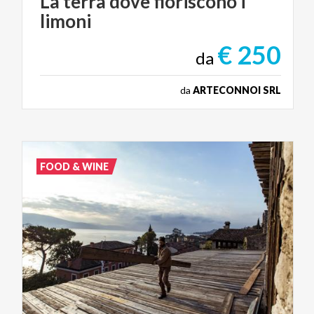
La
terra
dove
fioriscono
i
limoni
€ 250
da
da
ARTECONNOI SRL
FOOD & WINE