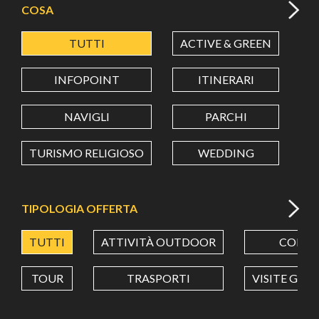
COSA
TUTTI
ACTIVE & GREEN
A
LATITUDINE
INFOPOINT
ITINERARI
LONGITUDINE
NAVIGLI
PARCHI
TURISMO RELIGIOSO
WEDDING
Value in decimal degrees. Use dot (.) as decimal separator.
TIPOLOGIA OFFERTA
TUTTI
ATTIVITÀ OUTDOOR
CORSI
TOUR
TRASPORTI
VISITE GUI