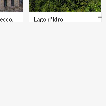
Secco,
Lago
d'Idro
Ai piedi delle Piccole Dolomiti, il Lago
d’Idro è lambito da pendici boscose.
Perfetto per lo sport, è teatro di un incredibile carnevale
ACTIVE & GREEN