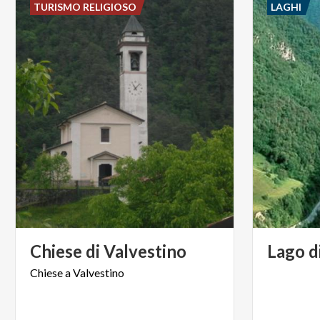
TURISMO RELIGIOSO
LAGHI
Chiese
di
Valvestino
Lago
d
Chiese
a
Valvestino