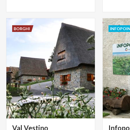
BORGHI
INFOPOI
Val
Vestino
Infopo