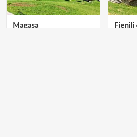
Magasa
Fienili
Luogo di partenza per lunghi itinerari a
piedi all'interno del parco dell' Alto
Garda Bresciano
LAGHI
ARTE E C