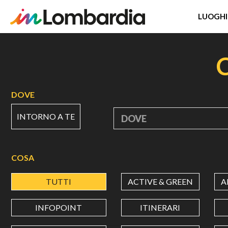
LUOGHI
Salta
al
contenuto
principale
DOVE
INTORNO A TE
DOVE
COSA
TUTTI
ACTIVE & GREEN
A
INFOPOINT
ITINERARI