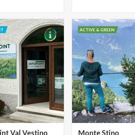
NT
ACTIVE & GREEN
int
Val
Vestino
Monte
Stino