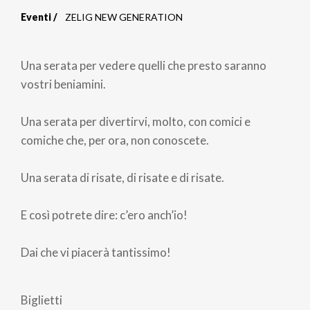
Eventi
ZELIG NEW GENERATION
Briciole
di
Una serata per vedere quelli che presto saranno
pane
vostri beniamini.
Una serata per divertirvi, molto, con comici e
comiche che, per ora, non conoscete.
Una serata di risate, di risate e di risate.
E così potrete dire: c’ero anch’io!
Dai che vi piacerà tantissimo!
Biglietti