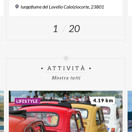
lungofiume
del
Lavello
Calolziocorte,
23801
1
20
ATTIVITÀ
Mostra tutti
4.19 km
LIFESTYLE