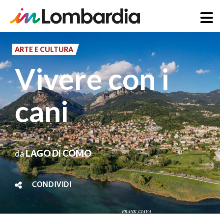
Salta
al
ARTE E CULTURA
contenuto
Vivere con i
principale
cani
da
LAGO DI COMO
CONDIVIDI