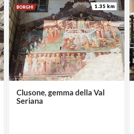
1.35 km
BORGHI
Clusone,
gemma
della
Val
Seriana