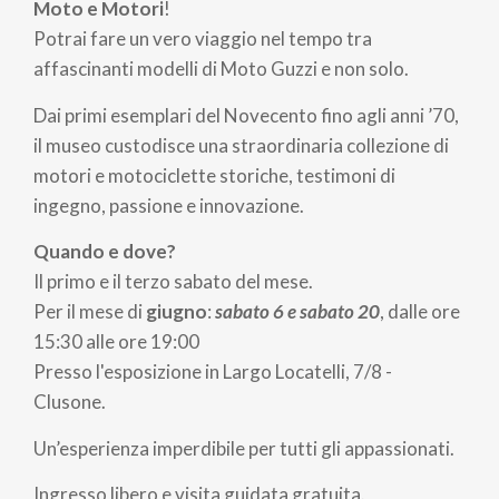
pane
Moto e Motori
!
Potrai fare un vero viaggio nel tempo tra
affascinanti modelli di
Moto Guzzi
e non solo.
Dai primi esemplari del Novecento fino agli anni ’70,
il museo custodisce una straordinaria collezione di
motori e motociclette storiche, testimoni di
ingegno, passione e innovazione.
Quando e dove?
Il primo e il terzo sabato del mese.
Per il mese di
giugno
:
sabato 6 e sabato 20
, dalle ore
15:30 alle ore 19:00
Presso l'esposizione in Largo Locatelli, 7/8 -
Clusone.
Un’esperienza imperdibile per tutti gli appassionati.
Ingresso libero e visita guidata gratuita.