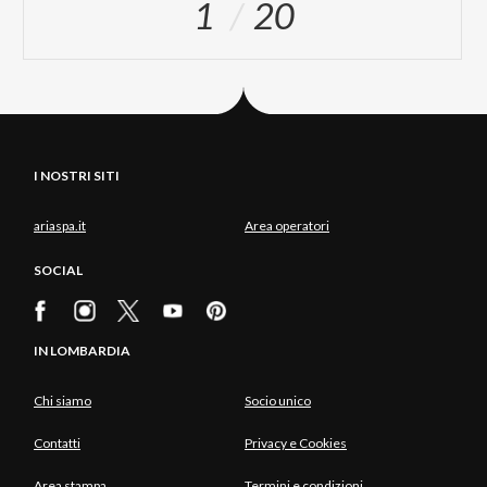
1
20
I NOSTRI SITI
ariaspa.it
Area operatori
SOCIAL
IN LOMBARDIA
Chi siamo
Socio unico
Contatti
Privacy e Cookies
Area stampa
Termini e condizioni