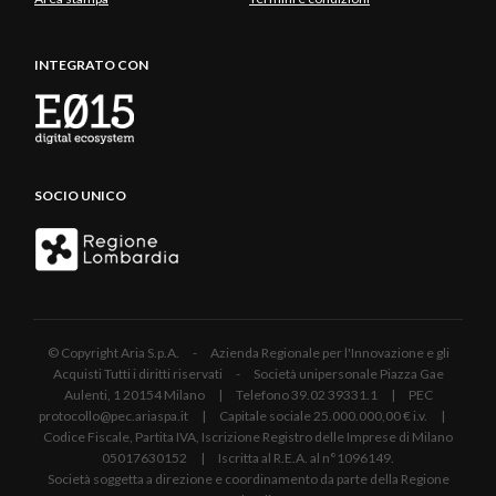
INTEGRATO CON
SOCIO UNICO
© Copyright Aria S.p.A. - Azienda Regionale per l'Innovazione e gli
Acquisti Tutti i diritti riservati - Società unipersonale Piazza Gae
Aulenti, 1 20154 Milano | Telefono 39.02 39331.1 | PEC
protocollo@pec.ariaspa.it | Capitale sociale 25.000.000,00 € i.v. |
Codice Fiscale, Partita IVA, Iscrizione Registro delle Imprese di Milano
05017630152 | Iscritta al R.E.A. al n°1096149.
Società soggetta a direzione e coordinamento da parte della Regione