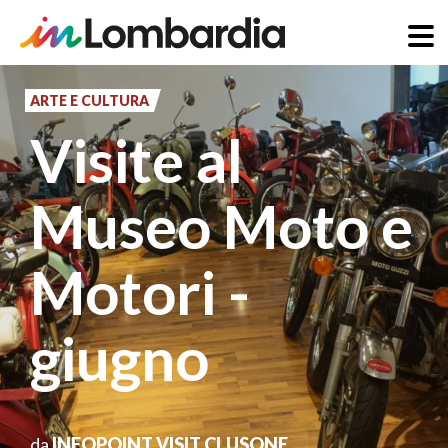
Salta
al
ARTE E CULTURA
contenuto
Visite al
principale
Museo Moto e
Motori -
giugno
da
INFOPOINT VISIT CLUSONE