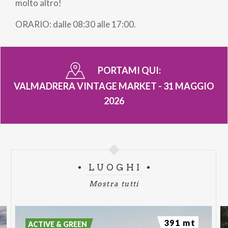
pane
molto altro!
ORARIO: dalle 08:30 alle 17:00.
PORTAMI QUI:
VALMADRERA VINTAGE MARKET - 31 MAGGIO
2026
LUOGHI
Mostra tutti
391 mt
ACTIVE & GREEN