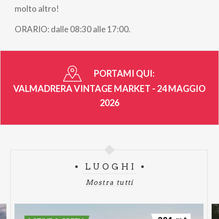
pane
molto altro!
ORARIO: dalle 08:30 alle 17:00.
PORTAMI QUI:
VALMADRERA VINTAGE MARKET - 24 MAGGIO
2026
LUOGHI
Mostra tutti