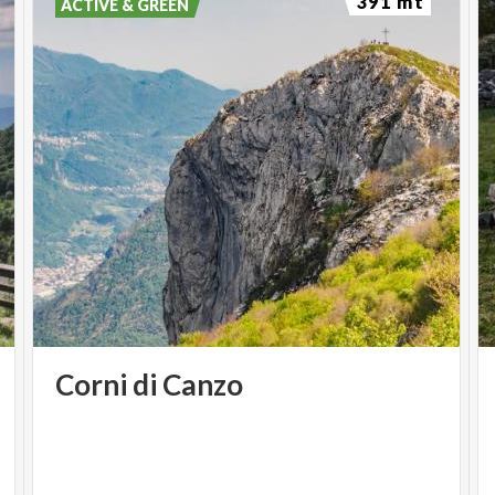
391 mt
ACTIVE & GREEN
Corni
di
Canzo