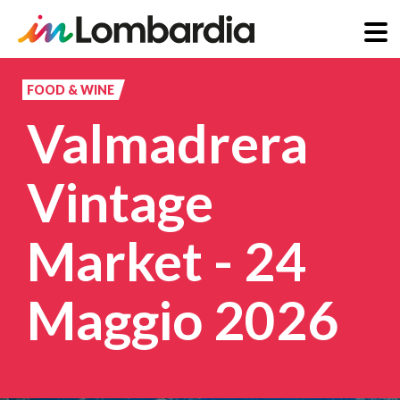
Salta
al
FOOD & WINE
contenuto
Valmadrera
principale
Vintage
Market - 24
Maggio 2026