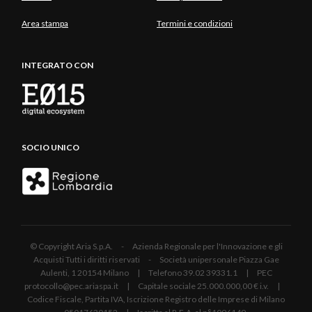
Area stampa
Termini e condizioni
INTEGRATO CON
SOCIO UNICO
© Copyright Aria S.p.A. - Azienda Regionale per l'Innovazione e gli
Acquisti Tutti i diritti riservati - Società unipersonale Piazza Gae
Aulenti, 1 20154 Milano | Telefono 39.02 39331.1 | PEC
protocollo@pec.ariaspa.it | Capitale sociale 25.000.000,00 € i.v. |
Codice Fiscale, Partita IVA, Iscrizione Registro delle Imprese di Milano