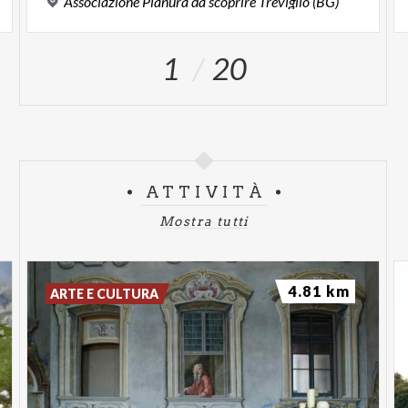
Associazione
Pianura
da
scoprire
Treviglio
(BG)
1
20
ATTIVITÀ
Mostra tutti
4.81 km
ARTE E CULTURA