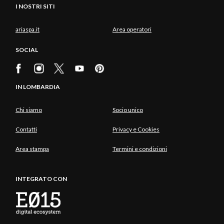
I NOSTRI SITI
ariaspa.it
Area operatori
SOCIAL
IN LOMBARDIA
Chi siamo
Socio unico
Contatti
Privacy e Cookies
Area stampa
Termini e condizioni
INTEGRATO CON