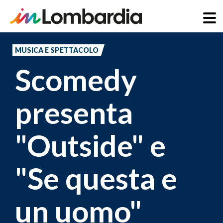
Salta
al
MUSICA E SPETTACOLO
contenuto
Scomedy
principale
presenta
"Outside" e
"Se questa e
un uomo"