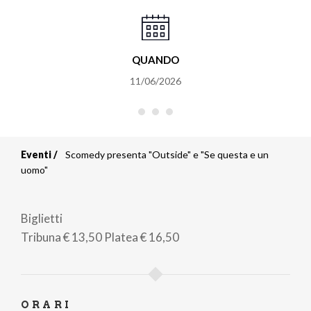
QUANDO
11/06/2026
Eventi
Scomedy presenta "Outside" e "Se questa e un
Briciole
uomo"
di
Biglietti
pane
Tribuna
€ 13,50
Platea
€ 16,50
ORARI