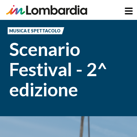
Salta
al
MUSICA E SPETTACOLO
contenuto
Scenario
principale
Festival - 2^
edizione