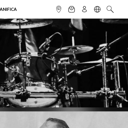
IANIFICA
INFOPOINT
NEWSLETTER
ISCRIVITI
LINGUA
CERCA