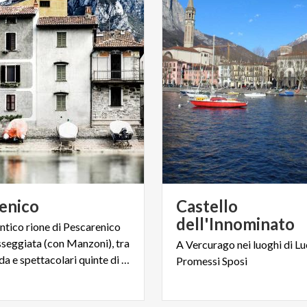
enico
Castello
dell'Innominato
antico rione di Pescarenico
sseggiata (con Manzoni), tra
A
Vercurago
nei
luoghi
di
Lu
il fiume Adda e spettacolari quinte di monti
Promessi
Sposi