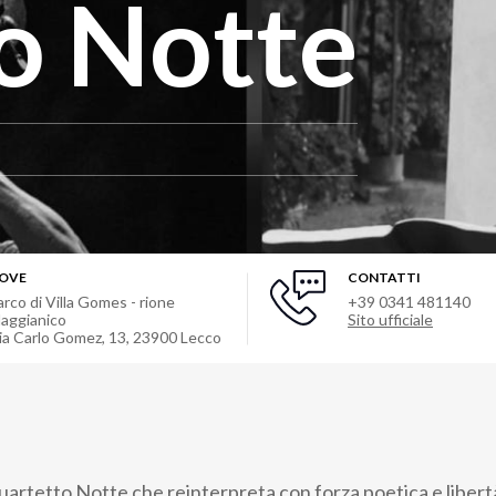
o Notte
OVE
CONTATTI
arco di Villa Gomes - rione
+39 0341 481140
aggianico
Sito ufficiale
ia Carlo Gomez, 13
,
23900
Lecco
artetto Notte che reinterpreta con forza poetica e libertà