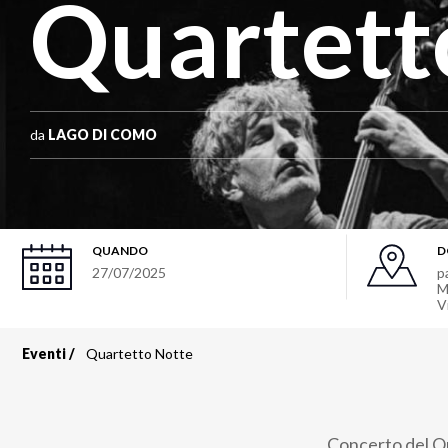
Quartett
da
LAGO DI COMO
QUANDO
D
27/07/2025
p
M
V
Eventi
Quartetto Notte
Briciole
di
Concerto del Qu