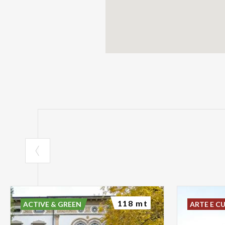
118 mt
ACTIVE & GREEN
ARTE E C