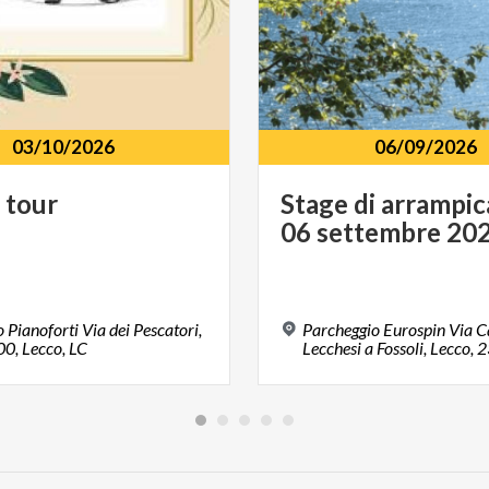
03/10/2026
06/09/2026
i
tour
Stage
di
arrampic
06
settembre
20
 Pianoforti Via dei Pescatori,
Parcheggio Eurospin Via C
0, Lecco, LC
Lecchesi a Fossoli, Lecco,