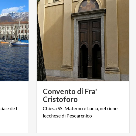
Convento di Fra'
Cristoforo
cia
e
de
I
Chiesa
SS.
Materno
e
Lucia,
nel
rione
lecchese
di
Pescarenico