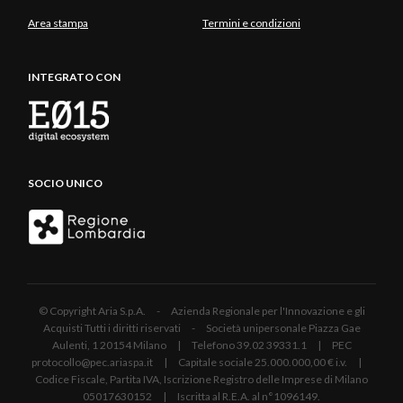
Area stampa
Termini e condizioni
INTEGRATO CON
SOCIO UNICO
© Copyright Aria S.p.A. - Azienda Regionale per l'Innovazione e gli
Acquisti Tutti i diritti riservati - Società unipersonale Piazza Gae
Aulenti, 1 20154 Milano | Telefono 39.02 39331.1 | PEC
protocollo@pec.ariaspa.it | Capitale sociale 25.000.000,00 € i.v. |
Codice Fiscale, Partita IVA, Iscrizione Registro delle Imprese di Milano
05017630152 | Iscritta al R.E.A. al n°1096149.