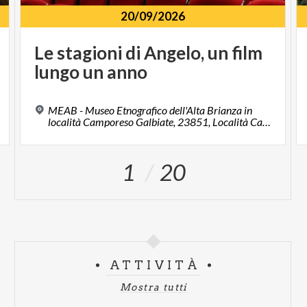
20/09/2026
Le
stagioni
di
Angelo,
un
film
lungo
un
anno
MEAB - Museo Etnografico dell'Alta Brianza in
località Camporeso Galbiate, 23851, Località Camporese
1
20
ATTIVITÀ
Mostra tutti