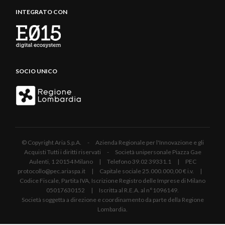
INTEGRATO CON
SOCIO UNICO
© Copyright Aria S.p.A. - Azienda Regionale per l'Innovazione e gli
Acquisti Tutti i diritti riservati - Società unipersonale Piazza Gae
Aulenti, 1 20154 Milano | Telefono 39.02 39331.1 | PEC
protocollo@pec.ariaspa.it | Capitale sociale 25.000.000,00 € i.v. |
Codice Fiscale, Partita IVA, Iscrizione Registro delle Imprese di Milano
05017630152 | Iscritta al R.E.A. al n°1096149.
Società soggetta a direzione e coordinamento da parte della Regione
Lombardia.