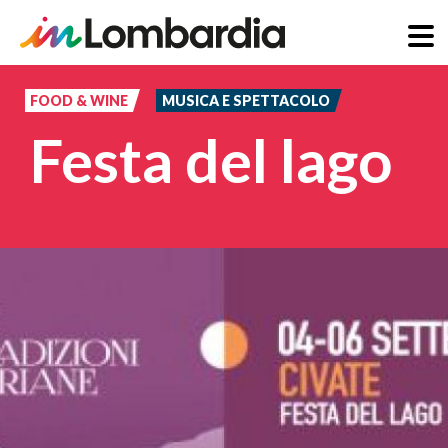
Salta
al
FOOD & WINE
MUSICA E SPETTACOLO
contenuto
Festa del lago
principale