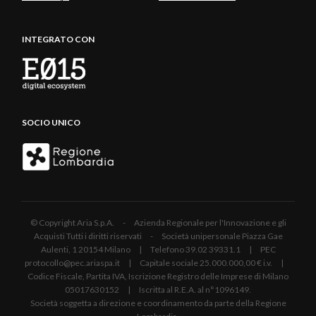
INTEGRATO CON
SOCIO UNICO
© Copyright Aria S.p.A. - Azienda Regionale per l'Innovazione e gli
Acquisti Tutti i diritti riservati - Società unipersonale Piazza Gae
Aulenti, 1 20154 Milano | Telefono 39.02 39331.1 | PEC
protocollo@pec.ariaspa.it | Capitale sociale 25.000.000,00 € i.v. |
Codice Fiscale, Partita IVA, Iscrizione Registro delle Imprese di Milano
05017630152 | Iscritta al R.E.A. al n°1096149.
Società soggetta a direzione e coordinamento da parte della Regione