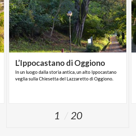
L’Ippocastano
di
Oggiono
In
un
luogo
dalla
storia
antica,
un
alto
Ippocastano
veglia
sulla
Chiesetta
del
Lazzaretto
di
Oggiono.
1
20