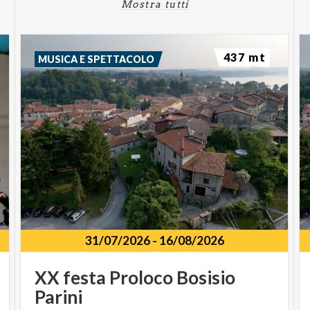
Mostra tutti
437 mt
MUSICA E SPETTACOLO
31/07/2026
-
16/08/2026
XX
festa
Proloco
Bosisio
Parini