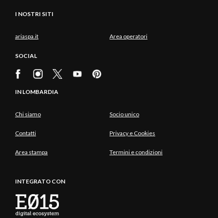
I NOSTRI SITI
ariaspa.it
Area operatori
SOCIAL
IN LOMBARDIA
Chi siamo
Socio unico
Contatti
Privacy e Cookies
Area stampa
Termini e condizioni
INTEGRATO CON