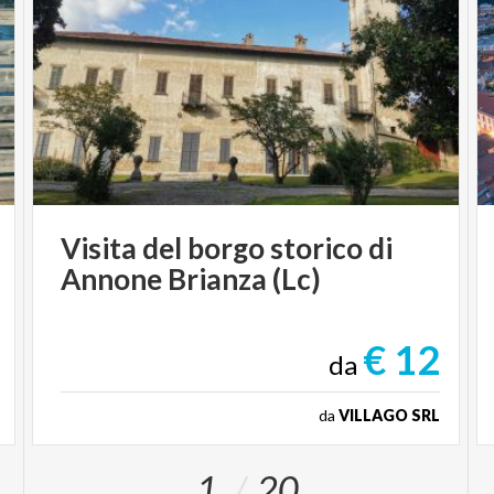
Visita
del
borgo
storico
di
Annone
Brianza
(Lc)
€ 12
da
da
VILLAGO SRL
1
20