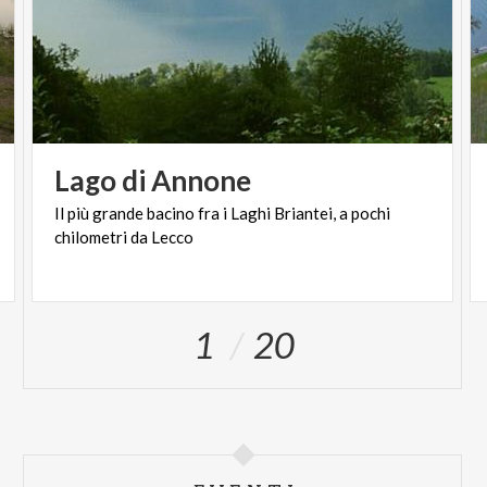
Lago
di
Annone
Il
più
grande
bacino
fra
i
Laghi
Briantei,
a
pochi
chilometri
da
Lecco
1
20