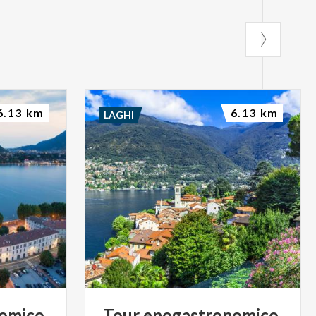
6.13 km
6.13 km
LAGHI
omico
Tour
enogastronomico