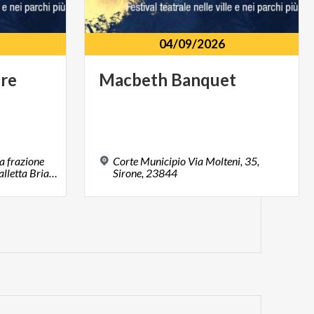
04/09/2026
ore
Macbeth
Banquet
a frazione
Corte Municipio Via Molteni, 35,
Perego Via Roma, 12, La Valletta Brianza, 23888
Sirone, 23844