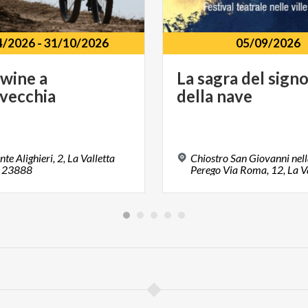
4/2026
-
31/10/2026
05/09/2026
wine
a
La
sagra
del
sign
vecchia
della
nave
te Alighieri, 2, La Valletta
Chiostro San Giovanni nell
, 23888