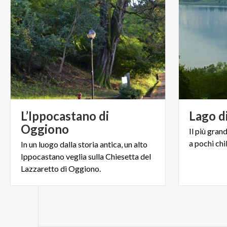
L’Ippocastano di
Lago
d
Oggiono
Il
più
gran
a
pochi
chi
In un luogo dalla storia antica, un alto
Ippocastano veglia sulla Chiesetta del
Lazzaretto di Oggiono.