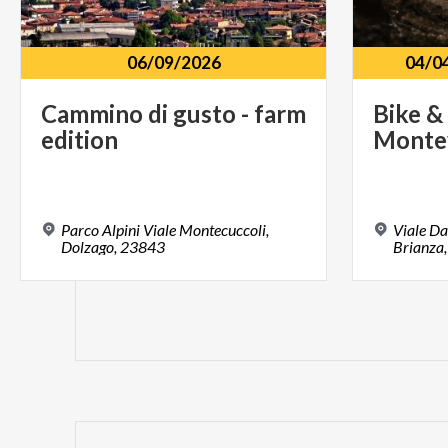
06/09/2026
04/0
Cammino
di
gusto
-
farm
Bike
&
edition
Monte
Parco Alpini Viale Montecuccoli,
Viale Dan
Dolzago, 23843
Brianza