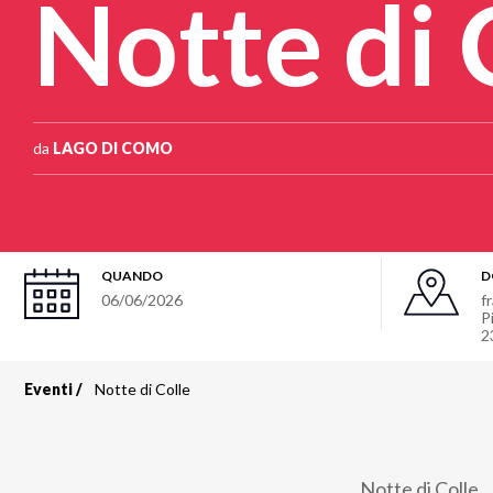
Notte di 
da
LAGO DI COMO
QUANDO
D
06/06/2026
f
P
2
Eventi
Notte di Colle
Briciole
di
Notte di Colle