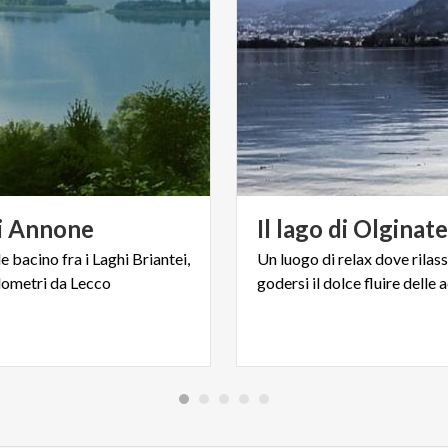
i
Annone
Il
lago
di
Olginate
de
bacino
fra
i
Laghi
Briantei,
Un
luogo
di
relax
dove
rilas
lometri
da
Lecco
godersi
il
dolce
fluire
delle
a