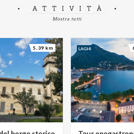
ATTIVITÀ
Mostra tutti
5.39 km
LAGHI
del
borgo
storico
Tour
enogastron