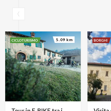
5.09 km
CICLOTURISMO
BORGHI
Tour in E-BIKE tra i
Visita