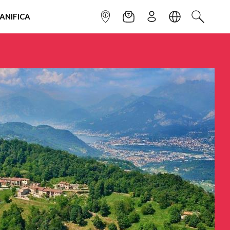
IANIFICA
INFOPOINT
NEWSLETTER
ISCRIVITI
LINGUA
CERCA