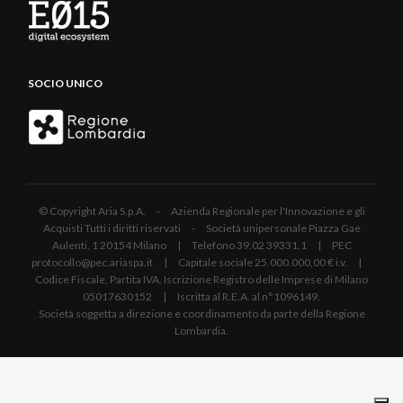
SOCIO UNICO
© Copyright Aria S.p.A. - Azienda Regionale per l'Innovazione e gli
Acquisti Tutti i diritti riservati - Società unipersonale Piazza Gae
Aulenti, 1 20154 Milano | Telefono 39.02 39331.1 | PEC
protocollo@pec.ariaspa.it | Capitale sociale 25.000.000,00 € i.v. |
Codice Fiscale, Partita IVA, Iscrizione Registro delle Imprese di Milano
05017630152 | Iscritta al R.E.A. al n°1096149.
Società soggetta a direzione e coordinamento da parte della Regione
Lombardia.