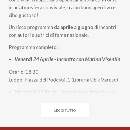
in un'atmosfera conviviale, tra un buon aperitivo e
cibo gustoso!
Un ricco programma
da aprile a giugno
di incontri
con autori e autrici di fama nazionale.
Programma completo:
Venerdì 24 Aprile - Incontro con Marina Visentin
Orario: 18:30
Luogo: Piazza del Podestà, 1 (Libreria Ubik Varese)
Mercoledì 29 Aprile - Incontro con Rosa Teruzzi
Orario: 18:30
LEGGI TUTTO
Luogo: Piazza del Podestà, 1 (Libreria Ubik Varese)
Mercoledì 6 Maggio - Incontro con Sandrone