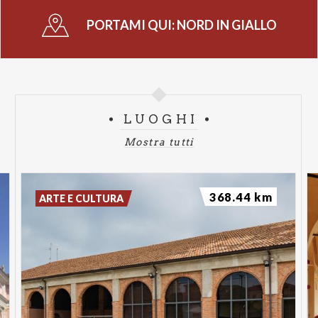
Dazieri
PORTAMI QUI:
NORD IN GIALLO
Orario: 18:30
Luogo: Piazza del Podestà, 1 (Libreria Ubik Varese)
Sabato 9 Maggio - Incontro con Geraldina Neri
Orario: 11:00
LUOGHI
Luogo: Piazza del Podestà, 1 (Libreria Ubik Varese)
Mostra tutti
Martedì 19 Maggio - "Tenebre" di Dario Argento
suonato dal vivo dai Claudio Simonetti's Goblin
368.44 km
ARTE E CULTURA
Orario: 20:30
Luogo: Via Giuseppe Bernascone, 13 (Mulisala
Impero Varese)
Giovedì 21 Maggio - Incontro con Raul Montanari
Orario: 18:30