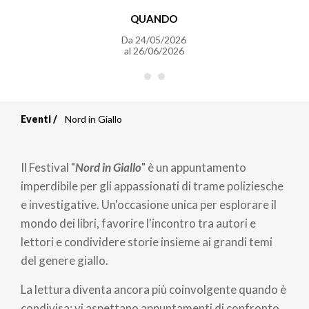
QUANDO
Da
24/05/2026
al
26/06/2026
Eventi
Nord in Giallo
Briciole
di
Il Festival "
Nord in Giallo
" è un appuntamento
pane
imperdibile per gli appassionati di trame poliziesche
e investigative. Un'occasione unica per esplorare il
mondo dei libri, favorire l'incontro tra autori e
lettori e condividere storie insieme ai grandi temi
del genere giallo.
La lettura diventa ancora più coinvolgente quando è
condivisa: vi aspettano appuntamenti di confronto