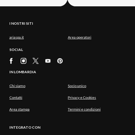
I NOSTRI SITI
ariaspa.it
Area operatori
SOCIAL
IN LOMBARDIA
Chi siamo
Socio unico
Contatti
Privacy e Cookies
Area stampa
Termini e condizioni
INTEGRATO CON