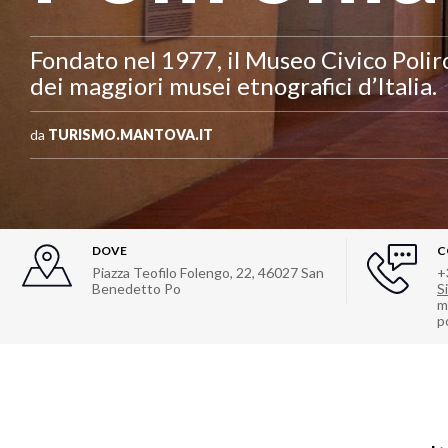
Fondato nel 1977, il Museo Civico Poli
dei maggiori musei etnografici d’Italia.
da
TURISMO.MANTOVA.IT
DOVE
C
Piazza Teofilo Folengo, 22
,
46027
San
+
Benedetto Po
Si
m
p