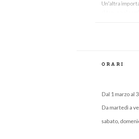
Un’altra import
si trova nei sem
ORARI
Dal 1 marzo al 3
Da martedì a ve
sabato, domenic