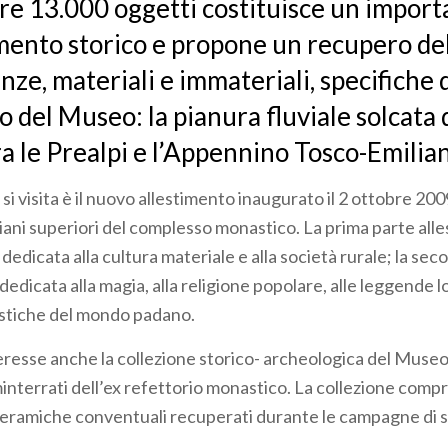
tre 13.000 oggetti costituisce un impor
ento storico e propone un recupero de
ze, materiali e immateriali, specifiche d
 del Museo: la pianura fluviale solcata 
ra le Prealpi e l’Appennino Tosco-Emilia
si visita è il nuovo allestimento inaugurato il 2 ottobre 200
iani superiori del complesso monastico. La prima parte alles
è dedicata alla cultura materiale e alla società rurale; la sec
 dedicata alla magia, alla religione popolare, alle leggende lo
istiche del mondo padano.
eresse anche la collezione storico- archeologica del Muse
interrati dell’ex refettorio monastico. La collezione comp
 e ceramiche conventuali recuperati durante le campagne di 