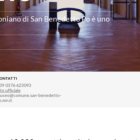
roniano di San Benedetto Po è uno
ONTATTI
39 0376 623093
to ufficiale
useo@comune.san-benedetto-
o.mn.it