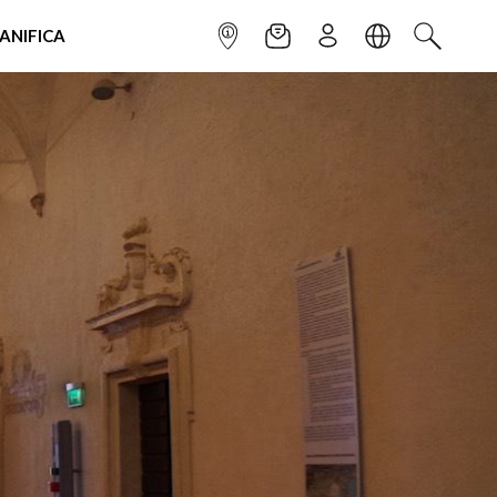
IANIFICA
INFOPOINT
NEWSLETTER
ISCRIVITI
LINGUA
CERCA