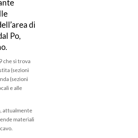
tante
lle
ell’area di
dal Po,
no.
9 che si trova
tita (sezioni
onda (sezioni
cali e alle
o, attualmente
rende materiali
scavo.