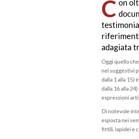
C
on ol
docum
testimonian
riferimento
adagiata t
Oggi quello che 
nei suggestivi p
dalla 1 alla 15) 
dalla 16 alla 24)
espressioni art
Di notevole int
esposta nei sem
fittili, lapidei