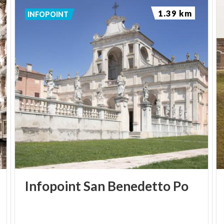
1.39 km
INFOPOINT
Infopoint
San
Benedetto
Po