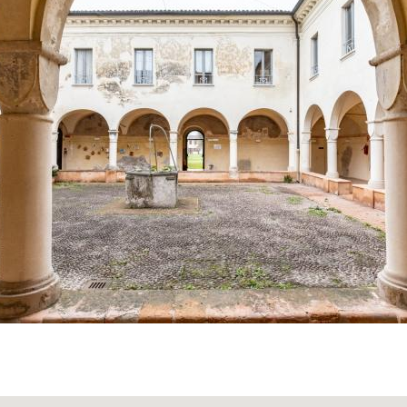
melitani della Congregazione di Mantova
, seguaci della r
Abate, che ne furono i custodi più longevi e incisivi.
ani, il convento divenne un centro di preghiera, studio e a
vani religiosi, si offriva assistenza spirituale ai fedeli e si
e d’arte legate alla devozione mariana e carmelitana.
O DI AFFRESCHI DI PIETRO
COLI
 preziosi dell’ex convento figurano gli
affreschi realizzati tra
e
Pietro Mazzoccoli
, artista carpigiano di formazione bol
Mazzoccoli si formò presso l’Accademia Clementina di Bol
scenografico e il senso teatrale propri della scuola felsinea.
8, trovò accoglienza presso il marchese Orazio Ballati-Ner
da Gazoldo, dedicandosi a numerose committenze nelle ville e