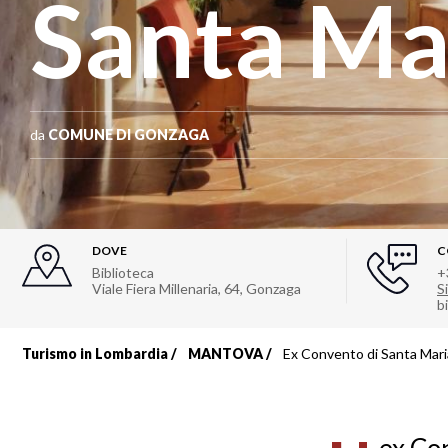
Santa Ma
da
COMUNE DI GONZAGA
DOVE
C
Biblioteca
+
Viale Fiera Millenaria, 64
,
Gonzaga
Si
b
Turismo in Lombardia
MANTOVA
Ex Convento di Santa Mari
Briciole
di