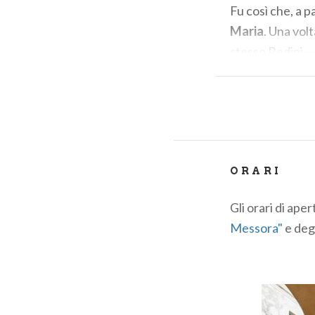
Fu così che, a pa
Maria
. Una volt
stesso Redini —
organizzativa.
Alla morte del f
passò ai
frati 
soppressione pe
periodo di grand
ORARI
vita spirituale 
Gli orari di ape
GLI ORD
Messora"
e degl
Nel corso dei s
gli
eremiti s
Pietro ed Er