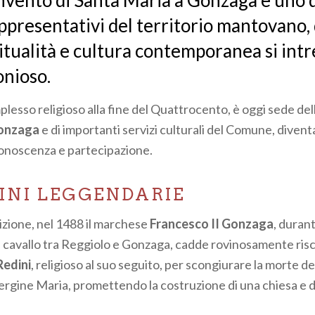
nvento di Santa Maria a Gonzaga è uno d
ppresentativi del territorio mantovano,
ritualità e cultura contemporanea si intr
nioso.
esso religioso alla fine del Quattrocento, è oggi sede del
Gonzaga
e di importanti servizi culturali del Comune, diven
conoscenza e partecipazione.
GINI LEGGENDARIE
izione, nel 1488 il marchese
Francesco II Gonzaga
, duran
 cavallo tra Reggiolo e Gonzaga, cadde rovinosamente risch
Redini
, religioso al suo seguito, per scongiurare la morte 
Vergine Maria, promettendo la costruzione di una chiesa e 