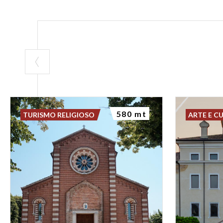
Teatro
e
Infor
Il
piano terra
è 
30 giochi da t
sale espositiv
coworking
, pe
studenti e creati
580 mt
TURISMO RELIGIOSO
ARTE E C
CREDITS:
La fotografia di 