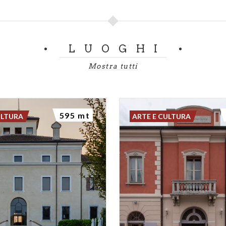
magiovani
.
invece dedicato agli spazi di socialità e creatività: la
sala gi
avolo
periodicamente rinnovati per mantenere viva la sezion
LUOGHI
e
, che accolgono mostre temporanee e iniziative artistiche
Mostra tutti
nsata per favorire la collaborazione e l’innovazione tra prof
vi del territorio.
595 mt
ULTURA
ARTE E CULTURA
copertina è di Marco Mondini, mentre quelle nel carosello di Paolo