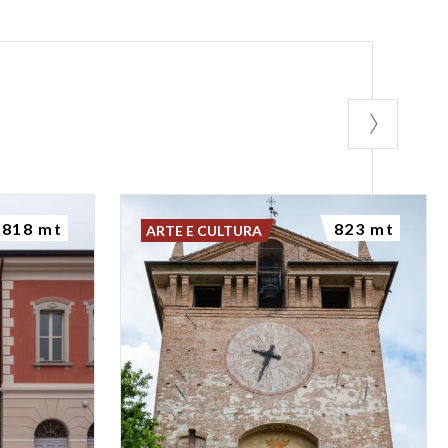
ochi
, con oltre
e ludica; le
; e una
sala
essionisti,
818 mt
823 mt
ARTE E CULTURA
 Bernini.