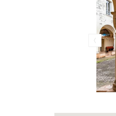
e i
frati Car
Sant’Alberto 
Sotto i Carmelit
si formavano gio
importanti oper
IL CICL
MAZZOC
Tra i tesori più
1777
dal pittor
Nato nel 1705, 
affinò il gusto 
Gonzaga nel 174
Paolo Ippoliti 