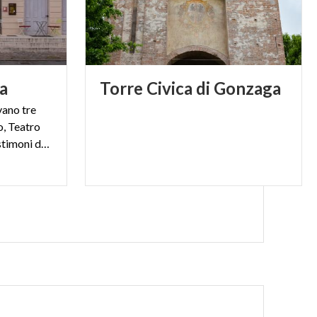
a
Torre
Civica
di
Gonzaga
vano tre
o, Teatro
Eden e Teatro Comunale, testimoni della vita culturale locale.