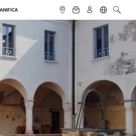
IANIFICA
INFOPOINT
NEWSLETTER
ISCRIVITI
LINGUA
CERCA