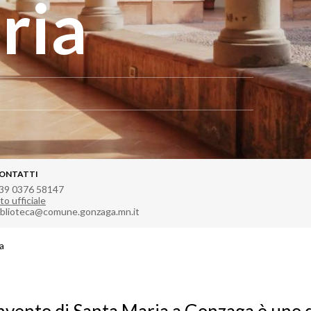
ria
ONTATTI
39 0376 58147
to ufficiale
iblioteca@comune.gonzaga.mn.it
a