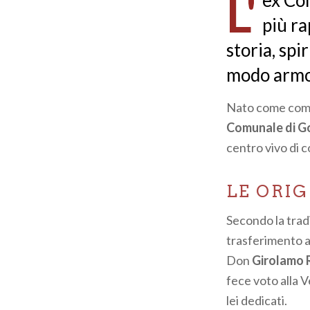
L'
ex Co
pane
più ra
storia, spi
modo armo
Nato come compl
Comunale di 
centro vivo di 
LE ORI
Secondo la trad
trasferimento a
Don
Girolamo 
fece voto alla 
lei dedicati.