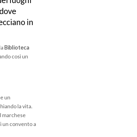
ei luoghi
 dove
ecciano in
la
Biblioteca
tando così un
te un
iando la vita.
del marchese
di un convento a