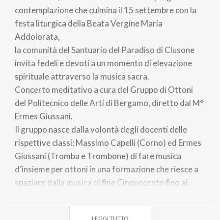
contemplazione che culmina il 15 settembre con la
festa liturgica della Beata Vergine Maria
Addolorata,
la comunità del Santuario del Paradiso di Clusone
invita fedeli e devoti a un momento di elevazione
spirituale attraverso la musica sacra.
Concerto meditativo a cura del Gruppo di Ottoni
del Politecnico delle Arti di Bergamo, diretto dal M°
Ermes Giussani.
Il gruppo nasce dalla volontà degli docenti delle
rispettive classi: Massimo Capelli (Corno) ed Ermes
Giussani (Tromba e Trombone) di fare musica
d’insieme per ottoni in una formazione che riesce a
spaziare dalla musica di fine Cinquecento fino ai
giorni nostri, con un organico variegato,
musicalmente e tecnicamente fondamentale per
LEGGI TUTTO