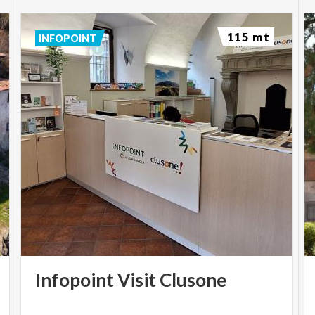
115 mt
INFOPOINT
Infopoint
Visit
Clusone