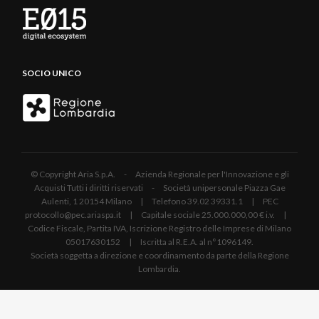
SOCIO UNICO
© Copyright Aria S.p.A. - Azienda Regionale per l'Innovazione e gli
Acquisti Tutti i diritti riservati - Società unipersonale Piazza Gae
Aulenti, 1 20154 Milano | Telefono 39.02 39331.1 | PEC
protocollo@pec.ariaspa.it | Capitale sociale 25.000.000,00 € i.v. |
Codice Fiscale, Partita IVA, Iscrizione Registro delle Imprese di Milano
05017630152 | Iscritta al R.E.A. al n°1096149.
Società soggetta a direzione e coordinamento da parte della Regione
Lombardia.