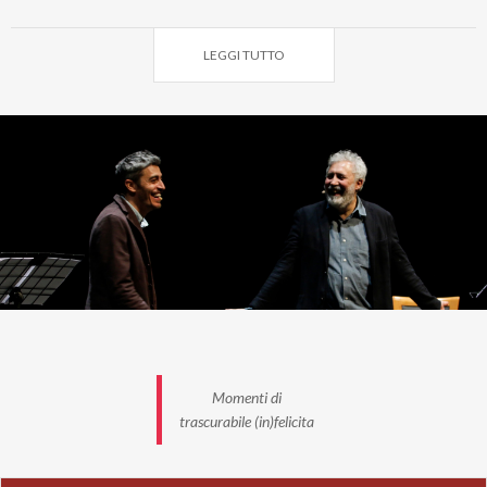
INFO:
Ufficio Teatro
LEGGI TUTTO
ex Convento di Santa Maria
viale Fiera Millenaria, 64 - Gonzaga
tel. 0376/526337
teatro.gonzaga@comune.gonzaga.mn.it
Momenti di
trascurabile (in)felicita