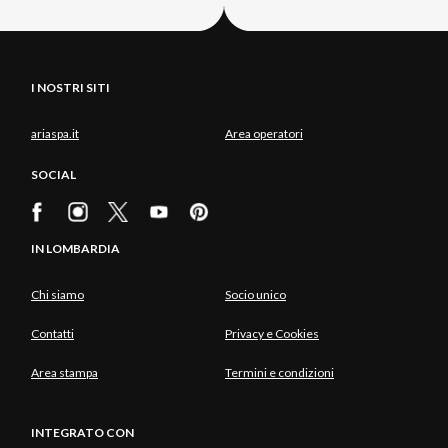
I NOSTRI SITI
ariaspa.it
Area operatori
SOCIAL
IN LOMBARDIA
Chi siamo
Socio unico
Contatti
Privacy e Cookies
Area stampa
Termini e condizioni
INTEGRATO CON