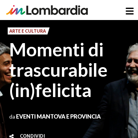
Salta
al
ARTE E CULTURA
contenuto
Momenti di
principale
trascurabile
(in)felicita
da
EVENTI MANTOVA E PROVINCIA
CONDIVIDI