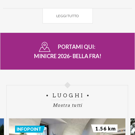
informativo. Sono inoltre previsti sconti per i
fratelli, per agevolare le famiglie con più bambini
LEGGI TUTTO
iscritti.
Le iscrizioni sono aperte a tutti dal 16 maggio fino
all’8 giugno alle ore 21:00 al seguente >
LINK
<.
PORTAMI QUI:
I bambini non residenti a Clusone e non frequentanti
MINICRE 2026- BELLA FRA!
il Polo Clara Maffei verranno accolti solo in caso di
disponibilità di posti.
LUOGHI
Mostra tutti
1.56 km
INFOPOINT