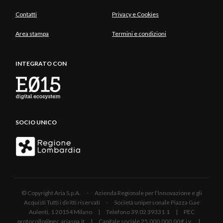
Contatti
Privacy e Cookies
Area stampa
Termini e condizioni
INTEGRATO CON
SOCIO UNICO
© Copyright Aria S.p.A. - Azienda Regionale per l'Innovazione e gli
Acquisti Tutti i diritti riservati - Società unipersonale Piazza Gae
Aulenti, 1 20154 Milano | Telefono 39.02 39331.1 | PEC
protocollo@pec.ariaspa.it | Capitale sociale 25.000.000,00 € i.v. |