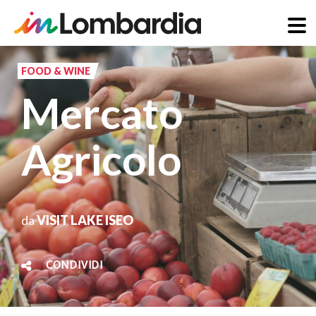
Salta
al
FOOD & WINE
contenuto
Mercato
principale
Agricolo
da
VISIT LAKE ISEO
CONDIVIDI