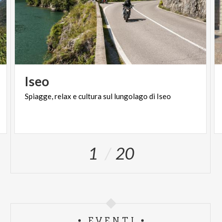
Iseo
Spiagge,
relax
e
cultura
sul
lungolago
di
Iseo
1
20
EVENTI