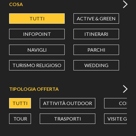
COSA
TUTTI
ACTIVE & GREEN
A
LATITUDINE
INFOPOINT
ITINERARI
LONGITUDINE
NAVIGLI
PARCHI
TURISMO RELIGIOSO
WEDDING
Value in decimal degrees. Use dot (.) as decimal separator.
TIPOLOGIA OFFERTA
TUTTI
ATTIVITÀ OUTDOOR
CORSI
TOUR
TRASPORTI
VISITE GUI