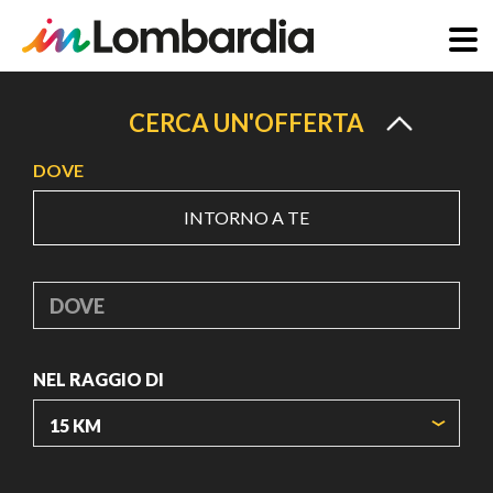
Salta
al
CERCA UN'OFFERTA
contenuto
DOVE
principale
INTORNO A TE
DOVE
NEL RAGGIO DI
ORIGIN COORDINATES