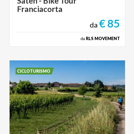
Satèn
-
Bike
Tour
Franciacorta
€ 85
da
da
RLS MOVEMENT
CICLOTURISMO