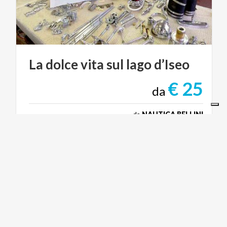
La
dolce
vita
sul
lago
d’Iseo
€ 25
da
da
NAUTICA BELLINI
FOOD & WINE