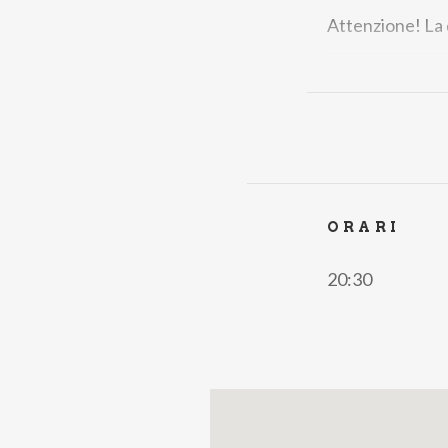
Attenzione! La di
Biglietti
5 Setto
46,00
5 Settor
Sett Num Later
Settore Numer
ORARI
20:30