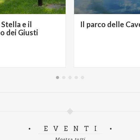
tella e il
Il
parco
delle
Cav
o dei Giusti
EVENTI
Mostra tutti