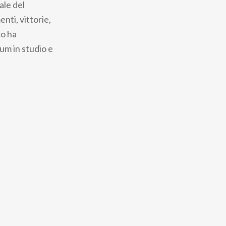
ale del
enti, vittorie,
co ha
bum in studio e