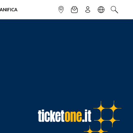
IANIFICA
INFOPOINT
NEWSLETTER
ISCRIVITI
LINGUA
CERCA