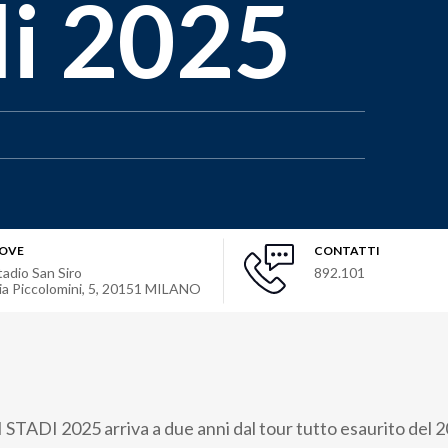
di 2025
OVE
CONTATTI
tadio San Siro
892.101
ia Piccolomini, 5
,
20151
MILANO
DI 2025 arriva a due anni dal tour tutto esaurito del 20