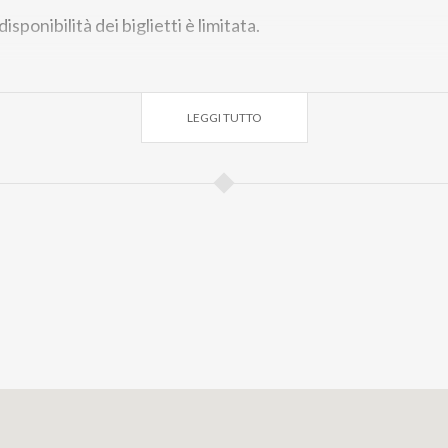
sponibilità dei biglietti è limitata.
re Num. Vis. Laterale
€ 46,00
5 Settore Num Visione Limit
e Numerato
€ 51,75
Prato
€ 52,90
4 Settore Num. Vis. Late
LEGGI TUTTO
ale Limitata
€ 59,80
Prato Gold
€ 64,40
4 Settore Numera
ato
€ 74,75
2 Settore Numerato
€ 80,50
1 Settore Numer