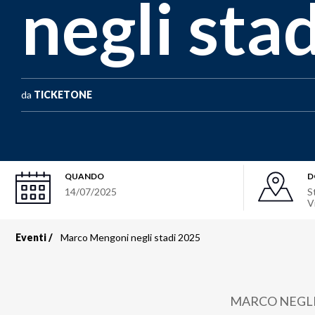
negli sta
da
TICKETONE
QUANDO
D
14/07/2025
S
V
Eventi
Marco Mengoni negli stadi 2025
Briciole
di
MARCO NEGLI STA
pane