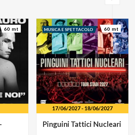
60 mt
60 mt
MUSICA E SPETTACOLO
17/06/2027
-
18/06/2027
-
Pinguini
Tattici
Nucleari